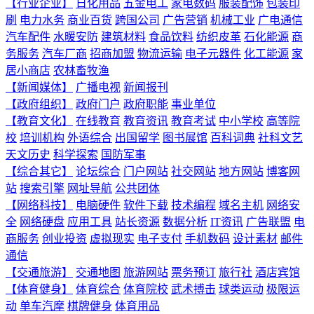
【行业企业】
日化用品
五金电工
家电数码
服装配饰
包装印
刷
电力水务
商业百货
跨国公司
广告营销
机械工业
广电通信
汽车配件
水暖安防
建筑材料
食品饮料
纺织皮革
石化能源
商
务服务
汽车厂商
招商加盟
物流运输
电子元器件
化工能源
家
居小商店
农林畜牧渔
【新闻媒体】
广播电视
新闻报刊
【政府组织】
政府门户
政府职能
事业单位
【教育文化】
在线教育
教育资讯
教育考试
中小学校
高等院
校
培训机构
外语综合
出国留学
图书展馆
百科词典
社科文艺
天文历史
科学探索
国防军事
【综合其它】
论坛综合
门户网站
社交网站
地方网站
博客网
站
搜索引擎
网址导航
公共团体
【网络科技】
电脑硬件
软件下载
技术编程
域名主机
网络安
全
网络硬盘
应用工具
站长资源
数据分析
IT资讯
广告联盟
电
商服务
创业投资
虚拟现实
电子支付
手机数码
设计素材
邮件
通信
【交通旅游】
交通地图
旅游网站
票务预订
旅行社
酒店宾馆
【体育健身】
体育综合
体育院校
武术搏击
球类运动
极限运
动
单车汽摩
棋牌健身
体育用品