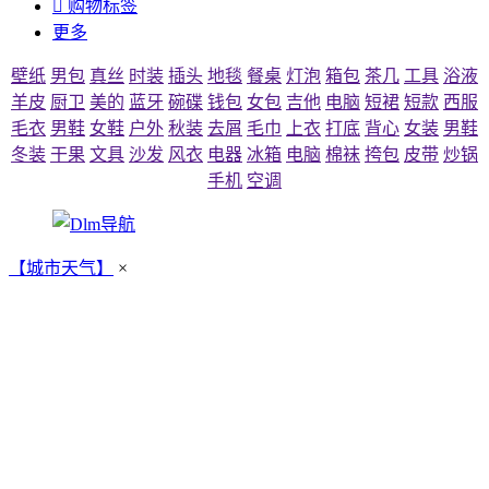

购物标签
更多
壁纸
男包
真丝
时装
插头
地毯
餐桌
灯泡
箱包
茶几
工具
浴液
羊皮
厨卫
美的
蓝牙
碗碟
钱包
女包
吉他
电脑
短裙
短款
西服
毛衣
男鞋
女鞋
户外
秋装
去屑
毛巾
上衣
打底
背心
女装
男鞋
冬装
干果
文具
沙发
风衣
电器
冰箱
电脑
棉袜
挎包
皮带
炒锅
手机
空调
【城市天气】
×