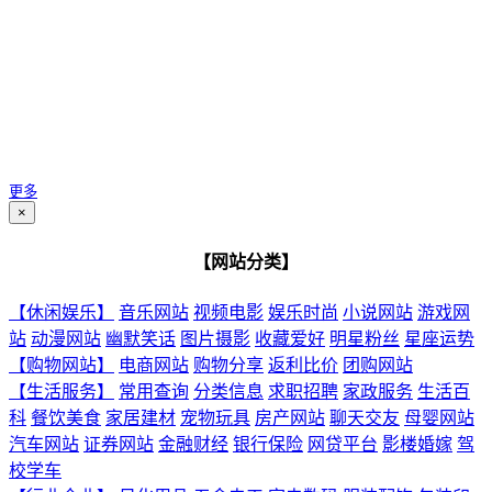
更多
×
【网站分类】
【休闲娱乐】
音乐网站
视频电影
娱乐时尚
小说网站
游戏网
站
动漫网站
幽默笑话
图片摄影
收藏爱好
明星粉丝
星座运势
【购物网站】
电商网站
购物分享
返利比价
团购网站
【生活服务】
常用查询
分类信息
求职招聘
家政服务
生活百
科
餐饮美食
家居建材
宠物玩具
房产网站
聊天交友
母婴网站
汽车网站
证券网站
金融财经
银行保险
网贷平台
影楼婚嫁
驾
校学车