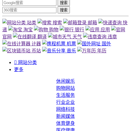
搜索
搜索
站类
搜索
邮箱
快
递
淘宝
购物
银行
应用
官网
翻译
天气
违章
计器
机票
国外
币站
音乐
年历

网站分类
更多
休闲娱乐
购物网站
生活服务
行业企业
网络科技
新闻媒体
体育健身
医疗健康