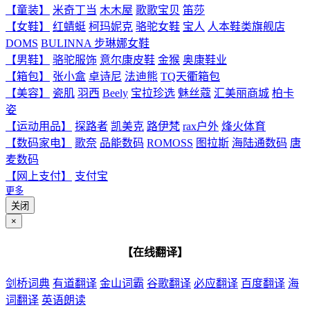
【童装】
米奇丁当
木木屋
歌歌宝贝
笛莎
【女鞋】
红蜻蜓
柯玛妮克
骆驼女鞋
宝人
人本鞋类旗舰店
DOMS
BULINNA 步琳娜女鞋
【男鞋】
骆驼服饰
意尔康皮鞋
金猴
奥康鞋业
【箱包】
张小盒
卓诗尼
法迪熊
TQ天衢箱包
【美容】
瓷肌
羽西
Beely
宝拉珍选
魅丝蔻
汇美丽商城
柏卡
姿
【运动用品】
探路者
凯美克
路伊梵
rax户外
烽火体育
【数码家电】
歌奈
品能数码
ROMOSS
图拉斯
海陆通数码
唐
麦数码
【网上支付】
支付宝
更多
关闭
×
【在线翻译】
剑桥词典
有道翻译
金山词霸
谷歌翻译
必应翻译
百度翻译
海
词翻译
英语朗读