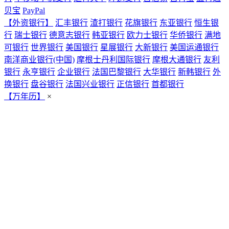
贝宝
PayPal
【外资银行】
汇丰银行
渣打银行
花旗银行
东亚银行
恒生银
行
瑞士银行
德意志银行
韩亚银行
欧力士银行
华侨银行
满地
可银行
世界银行
美国银行
星展银行
大新银行
美国运通银行
南洋商业银行(中国)
摩根士丹利国际银行
摩根大通银行
友利
银行
永亨银行
企业银行
法国巴黎银行
大华银行
新韩银行
外
换银行
盘谷银行
法国兴业银行
正信银行
首都银行
【万年历】
×