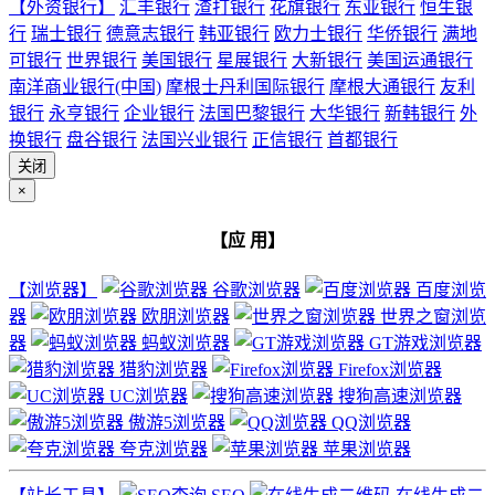
【外资银行】
汇丰银行
渣打银行
花旗银行
东亚银行
恒生银
行
瑞士银行
德意志银行
韩亚银行
欧力士银行
华侨银行
满地
可银行
世界银行
美国银行
星展银行
大新银行
美国运通银行
南洋商业银行(中国)
摩根士丹利国际银行
摩根大通银行
友利
银行
永亨银行
企业银行
法国巴黎银行
大华银行
新韩银行
外
换银行
盘谷银行
法国兴业银行
正信银行
首都银行
关闭
×
【应 用】
【浏览器】
谷歌浏览器
百度浏览
器
欧朋浏览器
世界之窗浏览
器
蚂蚁浏览器
GT游戏浏览器
猎豹浏览器
Firefox浏览器
UC浏览器
搜狗高速浏览器
傲游5浏览器
QQ浏览器
夸克浏览器
苹果浏览器