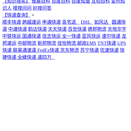
【知识搜索】
维基百科
百度百科
百度知道
互动百科
爱问知
识人
搜搜问问
好搜问答
【快递查询】
×
顺丰快递
跨越速运
申通快递
急宅送
DHL
如风达
圆通快
递
中通快递
韵达快递
天天快递
百世快递
德邦物流
天地华宇
中铁快运
国通快递
佳吉快运
全一快递
亚风快运
速尔快递
龙
邦速运
中邮物流
新邦物流
佳怡物流
邮政EMS
TNT快递
UPS
快递
联昊通速递
FedEx快递
京东物流
苏宁快递
优速快递
快
捷快递
全峰快递
递四方