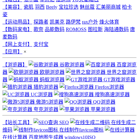
【美容】
瓷肌
羽西
Beely
宝拉珍选
魅丝蔻
汇美丽商城
柏卡
姿
【运动用品】
探路者
凯美克
路伊梵
rax户外
烽火体育
【数码家电】
歌奈
品能数码
ROMOSS
图拉斯
海陆通数码
唐
麦数码
【网上支付】
支付宝
【应用】
×
【浏览器】
谷歌浏览器
百度浏览
器
欧朋浏览器
世界之窗浏览
器
蚂蚁浏览器
GT游戏浏览器
猎豹浏览器
Firefox浏览器
UC浏览器
搜狗高速浏览器
傲游5浏览器
QQ浏览器
夸克浏览器
苹果浏览器
【站长工具】
SEO
在线生成二
维码
在线制作favicon图标
在线计算器
百度地图生成器
windows10ISO