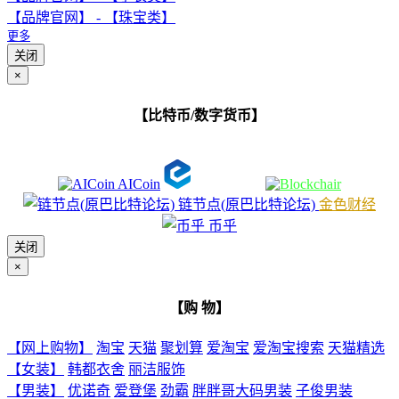
【品牌官网】 - 【珠宝类】
更多
关闭
×
【比特币/数字货币】
AICoin
链节点(原巴比特论坛)
金色财经
币乎
关闭
×
【购 物】
【网上购物】
淘宝
天猫
聚划算
爱淘宝
爱淘宝搜索
天猫精选
【女装】
韩都衣舍
丽洁服饰
【男装】
优诺奇
爱登堡
劲霸
胖胖哥大码男装
子俊男装