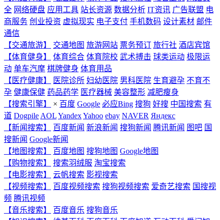
全
网络硬盘
应用工具
站长资源
数据分析
IT资讯
广告联盟
电
商服务
创业投资
虚拟现实
电子支付
手机数码
设计素材
邮件
通信
【交通旅游】
交通地图
旅游网站
票务预订
旅行社
酒店宾馆
【体育健身】
体育综合
体育院校
武术搏击
球类运动
极限运
动
单车汽摩
棋牌健身
体育用品
【医疗健康】
医院诊所
妇幼医院
男科医院
生育避孕
不育不
孕
健康保健
药品药学
医疗器械
美容整形
减肥瘦身
【搜索引擎】
×
百度
Google
必应Bing
搜狗
好搜
中国搜索
有
道
Dogpile
AOL
Yandex
Yahoo
ebay
NAVER
Яндекс
【新闻搜索】
百度新闻
新浪新闻
搜狗新闻
腾讯新闻
图吧
国
搜新闻
Google新闻
【地图搜索】
百度地图
搜狗地图
Google地图
【购物搜索】
搜索羽绒服
淘宝搜索
【电影搜索】
云帆搜索
影视搜索
【视频搜索】
百度视频搜索
搜狗视频搜索
爱奇艺搜索
国搜视
频
腾讯视频
【音乐搜索】
百度音乐
搜狗音乐