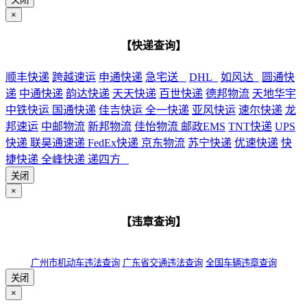
×
【快递查询】
顺丰快递
跨越速运
申通快递
急宅送
DHL
如风达
圆通快
递
中通快递
韵达快递
天天快递
百世快递
德邦物流
天地华宇
中铁快运
国通快递
佳吉快运
全一快递
亚风快运
速尔快递
龙
邦速运
中邮物流
新邦物流
佳怡物流
邮政EMS
TNT快递
UPS
快递
联昊通速递
FedEx快递
京东物流
苏宁快递
优速快递
快
捷快递
全峰快递
递四方
关闭
×
【违章查询】
广州市机动车违法查询
广东省交通违法查询
全国车辆违章查询
关闭
×