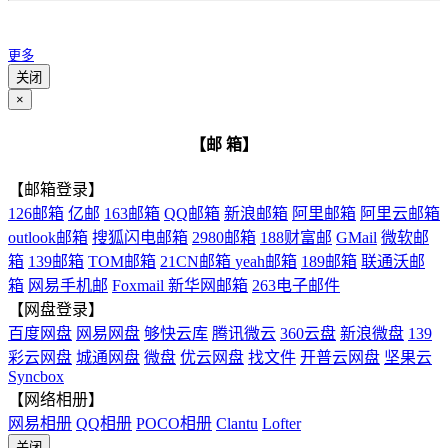
更多
关闭
×
【邮 箱】
【邮箱登录】
126邮箱
亿邮
163邮箱
QQ邮箱
新浪邮箱
阿里邮箱
阿里云邮箱
outlook邮箱
搜狐闪电邮箱
2980邮箱
188财富邮
GMail
微软邮
箱
139邮箱
TOM邮箱
21CN邮箱
yeah邮箱
189邮箱
联通沃邮
箱
网易手机邮
Foxmail
新华网邮箱
263电子邮件
【网盘登录】
百度网盘
网易网盘
够快云库
腾讯微云
360云盘
新浪微盘
139
彩云网盘
城通网盘
微盘
优云网盘
找文件
开普云网盘
坚果云
Syncbox
【网络相册】
网易相册
QQ相册
POCO相册
Clantu
Lofter
关闭