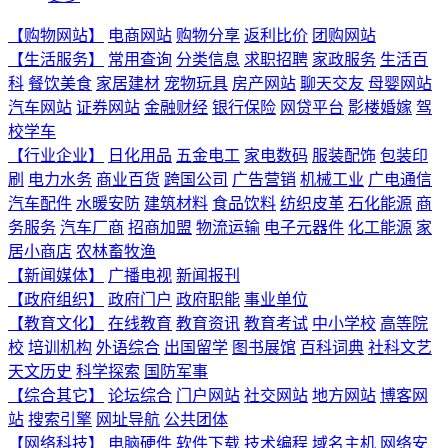
【购物网站】
电商网站
购物分享
返利比价
团购网站
【生活服务】
常用查询
分类信息
求职招聘
家政服务
生活百
科
餐饮美食
家居建材
宠物玩具
房产网站
聊天交友
母婴网站
汽车网站
证券网站
金融财经
银行保险
网贷平台
影楼婚嫁
驾
校学车
【行业企业】
日化用品
五金电工
家电数码
服装配饰
包装印
刷
电力水务
商业百货
跨国公司
广告营销
机械工业
广电通信
汽车配件
水暖安防
建筑材料
食品饮料
纺织皮革
石化能源
商
务服务
汽车厂商
招商加盟
物流运输
电子元器件
化工能源
家
居小商店
农林畜牧渔
【新闻媒体】
广播电视
新闻报刊
【政府组织】
政府门户
政府职能
事业单位
【教育文化】
在线教育
教育资讯
教育考试
中小学校
高等院
校
培训机构
外语综合
出国留学
图书展馆
百科词典
社科文艺
天文历史
科学探索
国防军事
【综合其它】
论坛综合
门户网站
社交网站
地方网站
博客网
站
搜索引擎
网址导航
公共团体
【网络科技】
电脑硬件
软件下载
技术编程
域名主机
网络安