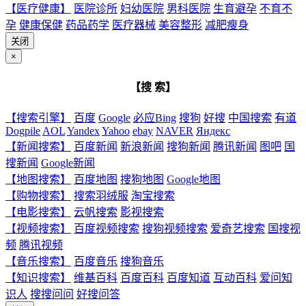
【医疗健康】
医院诊所
妇幼医院
男科医院
生育避孕
不育不
孕
健康保健
药品药学
医疗器械
美容整形
减肥瘦身
关闭
×
【搜 索】
【搜索引擎】
百度
Google
必应Bing
搜狗
好搜
中国搜索
有道
Dogpile
AOL
Yandex
Yahoo
ebay
NAVER
Яндекс
【新闻搜索】
百度新闻
新浪新闻
搜狗新闻
腾讯新闻
图吧
国
搜新闻
Google新闻
【地图搜索】
百度地图
搜狗地图
Google地图
【购物搜索】
搜索羽绒服
淘宝搜索
【电影搜索】
云帆搜索
影视搜索
【视频搜索】
百度视频搜索
搜狗视频搜索
爱奇艺搜索
国搜视
频
腾讯视频
【音乐搜索】
百度音乐
搜狗音乐
【知识搜索】
维基百科
百度百科
百度知道
互动百科
爱问知
识人
搜搜问问
好搜问答