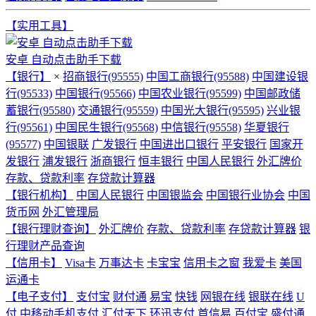
【实用工具】
安卓 自动点击助手下载
【银行】
×
招商银行(95555)
中国工商银行(95588)
中国建设银
行(95533)
中国银行(95566)
中国农业银行(95599)
中国邮政储
蓄银行(95580)
交通银行(95559)
中国光大银行(95595)
兴业银
行(95561)
中国民生银行(95568)
中信银行(95558)
华夏银行
(95577)
中国银联
广发银行
中国进出口银行
平安银行
国家开
发银行
浦发银行
浙商银行
恒丰银行
中国人民银行
外汇牌价
存款、贷款利率
存贷款计算器
【银行机构】
中国人民银行
中国银监会
中国银行业协会
中国
货币网
外汇管理局
【银行理财查询】
外汇牌价
存款、贷款利率
存贷款计算器
银
行理财产品查询
【信用卡】
Visa卡
万事达卡
卡宝宝
信用卡之窗
我爱卡
美国
运通卡
【电子支付】
支付宝
财付通
易宝
快钱
网银在线
银联在线
U
付
中移动手机支付
汇付天下
环迅支付
首信易
百付宝
盛付通