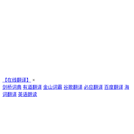
【在线翻译】
×
剑桥词典
有道翻译
金山词霸
谷歌翻译
必应翻译
百度翻译
海
词翻译
英语朗读