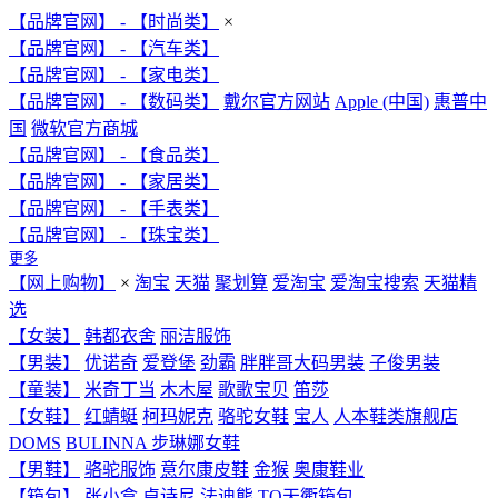
【品牌官网】 - 【时尚类】
×
【品牌官网】 - 【汽车类】
【品牌官网】 - 【家电类】
【品牌官网】 - 【数码类】
戴尔官方网站
Apple (中国)
惠普中
国
微软官方商城
【品牌官网】 - 【食品类】
【品牌官网】 - 【家居类】
【品牌官网】 - 【手表类】
【品牌官网】 - 【珠宝类】
更多
【网上购物】
×
淘宝
天猫
聚划算
爱淘宝
爱淘宝搜索
天猫精
选
【女装】
韩都衣舍
丽洁服饰
【男装】
优诺奇
爱登堡
劲霸
胖胖哥大码男装
子俊男装
【童装】
米奇丁当
木木屋
歌歌宝贝
笛莎
【女鞋】
红蜻蜓
柯玛妮克
骆驼女鞋
宝人
人本鞋类旗舰店
DOMS
BULINNA 步琳娜女鞋
【男鞋】
骆驼服饰
意尔康皮鞋
金猴
奥康鞋业
【箱包】
张小盒
卓诗尼
法迪熊
TQ天衢箱包