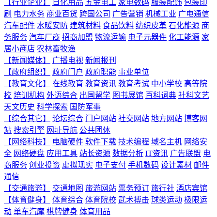
【行业企业】
日化用品
五金电工
家电数码
服装配饰
包装印
刷
电力水务
商业百货
跨国公司
广告营销
机械工业
广电通信
汽车配件
水暖安防
建筑材料
食品饮料
纺织皮革
石化能源
商
务服务
汽车厂商
招商加盟
物流运输
电子元器件
化工能源
家
居小商店
农林畜牧渔
【新闻媒体】
广播电视
新闻报刊
【政府组织】
政府门户
政府职能
事业单位
【教育文化】
在线教育
教育资讯
教育考试
中小学校
高等院
校
培训机构
外语综合
出国留学
图书展馆
百科词典
社科文艺
天文历史
科学探索
国防军事
【综合其它】
论坛综合
门户网站
社交网站
地方网站
博客网
站
搜索引擎
网址导航
公共团体
【网络科技】
电脑硬件
软件下载
技术编程
域名主机
网络安
全
网络硬盘
应用工具
站长资源
数据分析
IT资讯
广告联盟
电
商服务
创业投资
虚拟现实
电子支付
手机数码
设计素材
邮件
通信
【交通旅游】
交通地图
旅游网站
票务预订
旅行社
酒店宾馆
【体育健身】
体育综合
体育院校
武术搏击
球类运动
极限运
动
单车汽摩
棋牌健身
体育用品