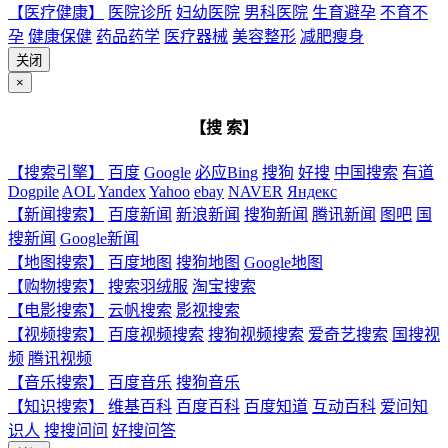
【医疗健康】
医院诊所
妇幼医院
男科医院
生育避孕
不育不
孕
健康保健
药品药学
医疗器械
美容整形
减肥瘦身
关闭
×
【搜 索】
【搜索引擎】
百度
Google
必应Bing
搜狗
好搜
中国搜索
有道
Dogpile
AOL
Yandex
Yahoo
ebay
NAVER
Яндекс
【新闻搜索】
百度新闻
新浪新闻
搜狗新闻
腾讯新闻
图吧
国
搜新闻
Google新闻
【地图搜索】
百度地图
搜狗地图
Google地图
【购物搜索】
搜索羽绒服
淘宝搜索
【电影搜索】
云帆搜索
影视搜索
【视频搜索】
百度视频搜索
搜狗视频搜索
爱奇艺搜索
国搜视
频
腾讯视频
【音乐搜索】
百度音乐
搜狗音乐
【知识搜索】
维基百科
百度百科
百度知道
互动百科
爱问知
识人
搜搜问问
好搜问答