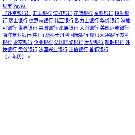
贝宝
PayPal
【外资银行】
汇丰银行
渣打银行
花旗银行
东亚银行
恒生银
行
瑞士银行
德意志银行
韩亚银行
欧力士银行
华侨银行
满地
可银行
世界银行
美国银行
星展银行
大新银行
美国运通银行
南洋商业银行(中国)
摩根士丹利国际银行
摩根大通银行
友利
银行
永亨银行
企业银行
法国巴黎银行
大华银行
新韩银行
外
换银行
盘谷银行
法国兴业银行
正信银行
首都银行
【万年历】
×