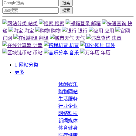
搜索
搜索
站类
搜索
邮箱
快
递
淘宝
购物
银行
应用
官网
翻译
天气
违章
计器
机票
国外
币站
音乐
年历

网站分类
更多
休闲娱乐
购物网站
生活服务
行业企业
网络科技
新闻媒体
体育健身
医疗健康