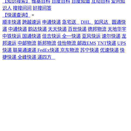
【知识搜索】
维基百科
百度百科
百度知道
互动百科
爱问知
识人
搜搜问问
好搜问答
【快递查询】
×
顺丰快递
跨越速运
申通快递
急宅送
DHL
如风达
圆通快
递
中通快递
韵达快递
天天快递
百世快递
德邦物流
天地华宇
中铁快运
国通快递
佳吉快运
全一快递
亚风快运
速尔快递
龙
邦速运
中邮物流
新邦物流
佳怡物流
邮政EMS
TNT快递
UPS
快递
联昊通速递
FedEx快递
京东物流
苏宁快递
优速快递
快
捷快递
全峰快递
递四方