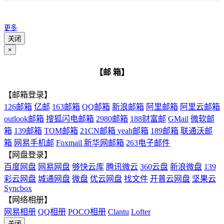
更多
关闭
×
【邮 箱】
【邮箱登录】
126邮箱
亿邮
163邮箱
QQ邮箱
新浪邮箱
阿里邮箱
阿里云邮箱
outlook邮箱
搜狐闪电邮箱
2980邮箱
188财富邮
GMail
微软邮
箱
139邮箱
TOM邮箱
21CN邮箱
yeah邮箱
189邮箱
联通沃邮
箱
网易手机邮
Foxmail
新华网邮箱
263电子邮件
【网盘登录】
百度网盘
网易网盘
够快云库
腾讯微云
360云盘
新浪微盘
139
彩云网盘
城通网盘
微盘
优云网盘
找文件
开普云网盘
坚果云
Syncbox
【网络相册】
网易相册
QQ相册
POCO相册
Clantu
Lofter
关闭