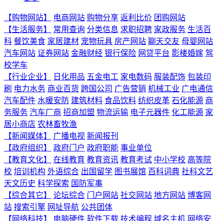
【购物网站】
电商网站
购物分享
返利比价
团购网站
【生活服务】
常用查询
分类信息
求职招聘
家政服务
生活百
科
餐饮美食
家居建材
宠物玩具
房产网站
聊天交友
母婴网站
汽车网站
证券网站
金融财经
银行保险
网贷平台
影楼婚嫁
驾
校学车
【行业企业】
日化用品
五金电工
家电数码
服装配饰
包装印
刷
电力水务
商业百货
跨国公司
广告营销
机械工业
广电通信
汽车配件
水暖安防
建筑材料
食品饮料
纺织皮革
石化能源
商
务服务
汽车厂商
招商加盟
物流运输
电子元器件
化工能源
家
居小商店
农林畜牧渔
【新闻媒体】
广播电视
新闻报刊
【政府组织】
政府门户
政府职能
事业单位
【教育文化】
在线教育
教育资讯
教育考试
中小学校
高等院
校
培训机构
外语综合
出国留学
图书展馆
百科词典
社科文艺
天文历史
科学探索
国防军事
【综合其它】
论坛综合
门户网站
社交网站
地方网站
博客网
站
搜索引擎
网址导航
公共团体
【网络科技】
电脑硬件
软件下载
技术编程
域名主机
网络安