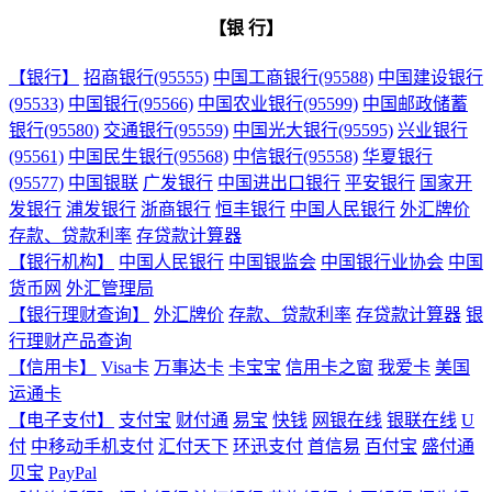
【银 行】
【银行】
招商银行(95555)
中国工商银行(95588)
中国建设银行
(95533)
中国银行(95566)
中国农业银行(95599)
中国邮政储蓄
银行(95580)
交通银行(95559)
中国光大银行(95595)
兴业银行
(95561)
中国民生银行(95568)
中信银行(95558)
华夏银行
(95577)
中国银联
广发银行
中国进出口银行
平安银行
国家开
发银行
浦发银行
浙商银行
恒丰银行
中国人民银行
外汇牌价
存款、贷款利率
存贷款计算器
【银行机构】
中国人民银行
中国银监会
中国银行业协会
中国
货币网
外汇管理局
【银行理财查询】
外汇牌价
存款、贷款利率
存贷款计算器
银
行理财产品查询
【信用卡】
Visa卡
万事达卡
卡宝宝
信用卡之窗
我爱卡
美国
运通卡
【电子支付】
支付宝
财付通
易宝
快钱
网银在线
银联在线
U
付
中移动手机支付
汇付天下
环迅支付
首信易
百付宝
盛付通
贝宝
PayPal