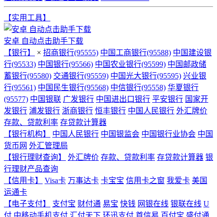
【实用工具】
安卓 自动点击助手下载
【银行】
×
招商银行(95555)
中国工商银行(95588)
中国建设银
行(95533)
中国银行(95566)
中国农业银行(95599)
中国邮政储
蓄银行(95580)
交通银行(95559)
中国光大银行(95595)
兴业银
行(95561)
中国民生银行(95568)
中信银行(95558)
华夏银行
(95577)
中国银联
广发银行
中国进出口银行
平安银行
国家开
发银行
浦发银行
浙商银行
恒丰银行
中国人民银行
外汇牌价
存款、贷款利率
存贷款计算器
【银行机构】
中国人民银行
中国银监会
中国银行业协会
中国
货币网
外汇管理局
【银行理财查询】
外汇牌价
存款、贷款利率
存贷款计算器
银
行理财产品查询
【信用卡】
Visa卡
万事达卡
卡宝宝
信用卡之窗
我爱卡
美国
运通卡
【电子支付】
支付宝
财付通
易宝
快钱
网银在线
银联在线
U
付
中移动手机支付
汇付天下
环迅支付
首信易
百付宝
盛付通