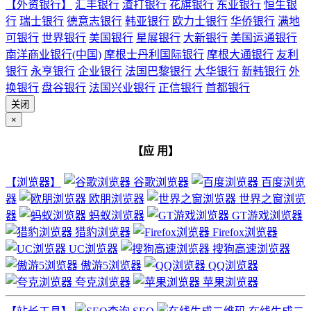
【外资银行】
汇丰银行
渣打银行
花旗银行
东亚银行
恒生银
行
瑞士银行
德意志银行
韩亚银行
欧力士银行
华侨银行
满地
可银行
世界银行
美国银行
星展银行
大新银行
美国运通银行
南洋商业银行(中国)
摩根士丹利国际银行
摩根大通银行
友利
银行
永亨银行
企业银行
法国巴黎银行
大华银行
新韩银行
外
换银行
盘谷银行
法国兴业银行
正信银行
首都银行
关闭
×
【应 用】
【浏览器】
谷歌浏览器
百度浏览
器
欧朋浏览器
世界之窗浏览
器
蚂蚁浏览器
GT游戏浏览器
猎豹浏览器
Firefox浏览器
UC浏览器
搜狗高速浏览器
傲游5浏览器
QQ浏览器
夸克浏览器
苹果浏览器