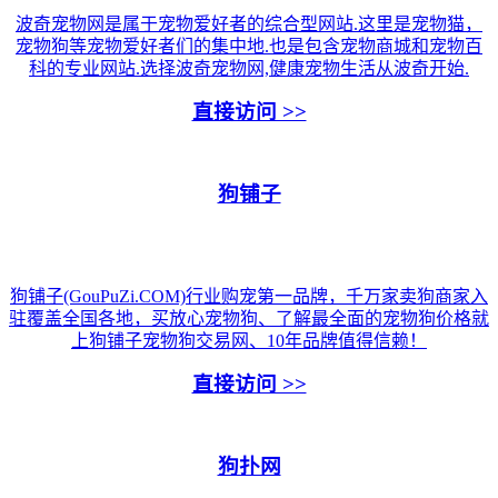
波奇宠物网是属于宠物爱好者的综合型网站.这里是宠物猫，
宠物狗等宠物爱好者们的集中地.也是包含宠物商城和宠物百
科的专业网站.选择波奇宠物网,健康宠物生活从波奇开始.
直接访问 >>
狗铺子
狗铺子(GouPuZi.COM)行业购宠第一品牌，千万家卖狗商家入
驻覆盖全国各地，买放心宠物狗、了解最全面的宠物狗价格就
上狗铺子宠物狗交易网、10年品牌值得信赖！
直接访问 >>
狗扑网