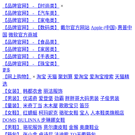
【品牌官网】 - 【时尚类】
×
【品牌官网】 - 【汽车类】
【品牌官网】 - 【家电类】
【品牌官网】 - 【数码类】
戴尔官方网站
Apple (中国)
惠普中
国
微软官方商城
【品牌官网】 - 【食品类】
【品牌官网】 - 【家居类】
【品牌官网】 - 【手表类】
【品牌官网】 - 【珠宝类】
更多
【网上购物】
×
淘宝
天猫
聚划算
爱淘宝
爱淘宝搜索
天猫精
选
【女装】
韩都衣舍
丽洁服饰
【男装】
优诺奇
爱登堡
劲霸
胖胖哥大码男装
子俊男装
【童装】
米奇丁当
木木屋
歌歌宝贝
笛莎
【女鞋】
红蜻蜓
柯玛妮克
骆驼女鞋
宝人
人本鞋类旗舰店
DOMS
BULINNA 步琳娜女鞋
【男鞋】
骆驼服饰
意尔康皮鞋
金猴
奥康鞋业
【箱包】
张小盒
卓诗尼
法迪熊
TQ天衢箱包