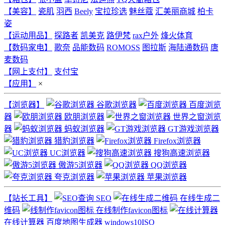
【美容】
瓷肌
羽西
Beely
宝拉珍选
魅丝蔻
汇美丽商城
柏卡
姿
【运动用品】
探路者
凯美克
路伊梵
rax户外
烽火体育
【数码家电】
歌奈
品能数码
ROMOSS
图拉斯
海陆通数码
唐
麦数码
【网上支付】
支付宝
【应用】
×
【浏览器】
谷歌浏览器
百度浏览
器
欧朋浏览器
世界之窗浏览
器
蚂蚁浏览器
GT游戏浏览器
猎豹浏览器
Firefox浏览器
UC浏览器
搜狗高速浏览器
傲游5浏览器
QQ浏览器
夸克浏览器
苹果浏览器
【站长工具】
SEO
在线生成二
维码
在线制作favicon图标
在线计算器
百度地图生成器
windows10ISO