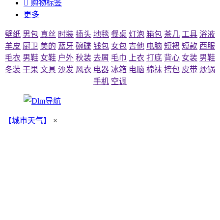

购物标签
更多
壁纸
男包
真丝
时装
插头
地毯
餐桌
灯泡
箱包
茶几
工具
浴液
羊皮
厨卫
美的
蓝牙
碗碟
钱包
女包
吉他
电脑
短裙
短款
西服
毛衣
男鞋
女鞋
户外
秋装
去屑
毛巾
上衣
打底
背心
女装
男鞋
冬装
干果
文具
沙发
风衣
电器
冰箱
电脑
棉袜
挎包
皮带
炒锅
手机
空调
【城市天气】
×