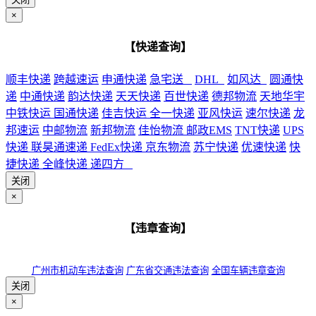
×
【快递查询】
顺丰快递
跨越速运
申通快递
急宅送
DHL
如风达
圆通快
递
中通快递
韵达快递
天天快递
百世快递
德邦物流
天地华宇
中铁快运
国通快递
佳吉快运
全一快递
亚风快运
速尔快递
龙
邦速运
中邮物流
新邦物流
佳怡物流
邮政EMS
TNT快递
UPS
快递
联昊通速递
FedEx快递
京东物流
苏宁快递
优速快递
快
捷快递
全峰快递
递四方
关闭
×
【违章查询】
广州市机动车违法查询
广东省交通违法查询
全国车辆违章查询
关闭
×