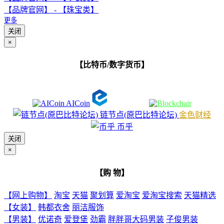
【品牌官网】 - 【珠宝类】
更多
关闭
×
【比特币/数字货币】
AICoin
链节点(原巴比特论坛)
金色财经
币乎
关闭
×
【购 物】
【网上购物】
淘宝
天猫
聚划算
爱淘宝
爱淘宝搜索
天猫精选
【女装】
韩都衣舍
丽洁服饰
【男装】
优诺奇
爱登堡
劲霸
胖胖哥大码男装
子俊男装