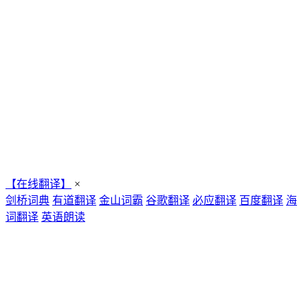
【在线翻译】
×
剑桥词典
有道翻译
金山词霸
谷歌翻译
必应翻译
百度翻译
海
词翻译
英语朗读