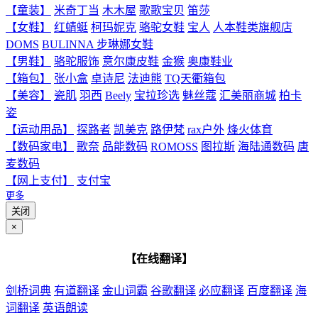
【童装】
米奇丁当
木木屋
歌歌宝贝
笛莎
【女鞋】
红蜻蜓
柯玛妮克
骆驼女鞋
宝人
人本鞋类旗舰店
DOMS
BULINNA 步琳娜女鞋
【男鞋】
骆驼服饰
意尔康皮鞋
金猴
奥康鞋业
【箱包】
张小盒
卓诗尼
法迪熊
TQ天衢箱包
【美容】
瓷肌
羽西
Beely
宝拉珍选
魅丝蔻
汇美丽商城
柏卡
姿
【运动用品】
探路者
凯美克
路伊梵
rax户外
烽火体育
【数码家电】
歌奈
品能数码
ROMOSS
图拉斯
海陆通数码
唐
麦数码
【网上支付】
支付宝
更多
关闭
×
【在线翻译】
剑桥词典
有道翻译
金山词霸
谷歌翻译
必应翻译
百度翻译
海
词翻译
英语朗读