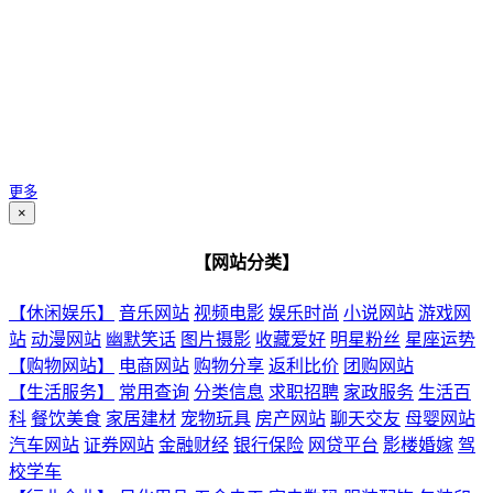
更多
×
【网站分类】
【休闲娱乐】
音乐网站
视频电影
娱乐时尚
小说网站
游戏网
站
动漫网站
幽默笑话
图片摄影
收藏爱好
明星粉丝
星座运势
【购物网站】
电商网站
购物分享
返利比价
团购网站
【生活服务】
常用查询
分类信息
求职招聘
家政服务
生活百
科
餐饮美食
家居建材
宠物玩具
房产网站
聊天交友
母婴网站
汽车网站
证券网站
金融财经
银行保险
网贷平台
影楼婚嫁
驾
校学车