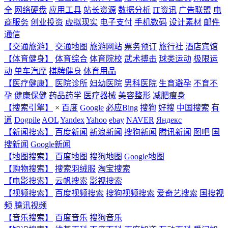
全
网络硬盘
应用工具
站长资源
数据分析
IT资讯
广告联盟
电
商服务
创业投资
虚拟现实
电子支付
手机数码
设计素材
邮件
通信
【交通旅游】
交通地图
旅游网站
票务预订
旅行社
酒店宾馆
【体育健身】
体育综合
体育院校
武术搏击
球类运动
极限运
动
单车汽摩
棋牌健身
体育用品
【医疗健康】
医院诊所
妇幼医院
男科医院
生育避孕
不育不
孕
健康保健
药品药学
医疗器械
美容整形
减肥瘦身
【搜索引擎】
×
百度
Google
必应Bing
搜狗
好搜
中国搜索
有
道
Dogpile
AOL
Yandex
Yahoo
ebay
NAVER
Яндекс
【新闻搜索】
百度新闻
新浪新闻
搜狗新闻
腾讯新闻
图吧
国
搜新闻
Google新闻
【地图搜索】
百度地图
搜狗地图
Google地图
【购物搜索】
搜索羽绒服
淘宝搜索
【电影搜索】
云帆搜索
影视搜索
【视频搜索】
百度视频搜索
搜狗视频搜索
爱奇艺搜索
国搜视
频
腾讯视频
【音乐搜索】
百度音乐
搜狗音乐