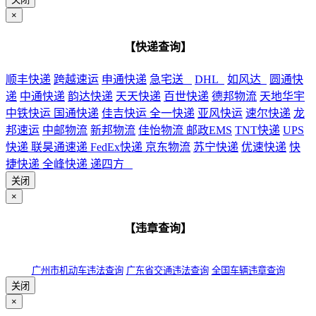
×
【快递查询】
顺丰快递
跨越速运
申通快递
急宅送
DHL
如风达
圆通快
递
中通快递
韵达快递
天天快递
百世快递
德邦物流
天地华宇
中铁快运
国通快递
佳吉快运
全一快递
亚风快运
速尔快递
龙
邦速运
中邮物流
新邦物流
佳怡物流
邮政EMS
TNT快递
UPS
快递
联昊通速递
FedEx快递
京东物流
苏宁快递
优速快递
快
捷快递
全峰快递
递四方
关闭
×
【违章查询】
广州市机动车违法查询
广东省交通违法查询
全国车辆违章查询
关闭
×