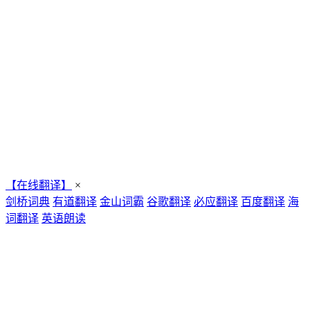
【在线翻译】
×
剑桥词典
有道翻译
金山词霸
谷歌翻译
必应翻译
百度翻译
海
词翻译
英语朗读