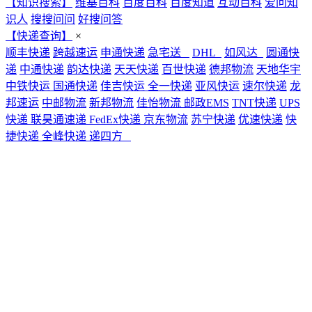
【知识搜索】
维基百科
百度百科
百度知道
互动百科
爱问知
识人
搜搜问问
好搜问答
【快递查询】
×
顺丰快递
跨越速运
申通快递
急宅送
DHL
如风达
圆通快
递
中通快递
韵达快递
天天快递
百世快递
德邦物流
天地华宇
中铁快运
国通快递
佳吉快运
全一快递
亚风快运
速尔快递
龙
邦速运
中邮物流
新邦物流
佳怡物流
邮政EMS
TNT快递
UPS
快递
联昊通速递
FedEx快递
京东物流
苏宁快递
优速快递
快
捷快递
全峰快递
递四方