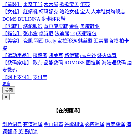
【童装】
米奇丁当
木木屋
歌歌宝贝
笛莎
【女鞋】
红蜻蜓
柯玛妮克
骆驼女鞋
宝人
人本鞋类旗舰店
DOMS
BULINNA 步琳娜女鞋
【男鞋】
骆驼服饰
意尔康皮鞋
金猴
奥康鞋业
【箱包】
张小盒
卓诗尼
法迪熊
TQ天衢箱包
【美容】
瓷肌
羽西
Beely
宝拉珍选
魅丝蔻
汇美丽商城
柏卡
姿
【运动用品】
探路者
凯美克
路伊梵
rax户外
烽火体育
【数码家电】
歌奈
品能数码
ROMOSS
图拉斯
海陆通数码
唐
麦数码
【网上支付】
支付宝
更多
关闭
×
【在线翻译】
剑桥词典
有道翻译
金山词霸
谷歌翻译
必应翻译
百度翻译
海
词翻译
英语朗读