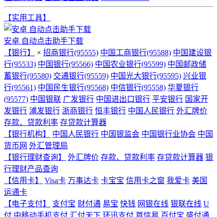
【实用工具】
安卓 自动点击助手下载
【银行】
×
招商银行(95555)
中国工商银行(95588)
中国建设银
行(95533)
中国银行(95566)
中国农业银行(95599)
中国邮政储
蓄银行(95580)
交通银行(95559)
中国光大银行(95595)
兴业银
行(95561)
中国民生银行(95568)
中信银行(95558)
华夏银行
(95577)
中国银联
广发银行
中国进出口银行
平安银行
国家开
发银行
浦发银行
浙商银行
恒丰银行
中国人民银行
外汇牌价
存款、贷款利率
存贷款计算器
【银行机构】
中国人民银行
中国银监会
中国银行业协会
中国
货币网
外汇管理局
【银行理财查询】
外汇牌价
存款、贷款利率
存贷款计算器
银
行理财产品查询
【信用卡】
Visa卡
万事达卡
卡宝宝
信用卡之窗
我爱卡
美国
运通卡
【电子支付】
支付宝
财付通
易宝
快钱
网银在线
银联在线
U
付
中移动手机支付
汇付天下
环迅支付
首信易
百付宝
盛付通