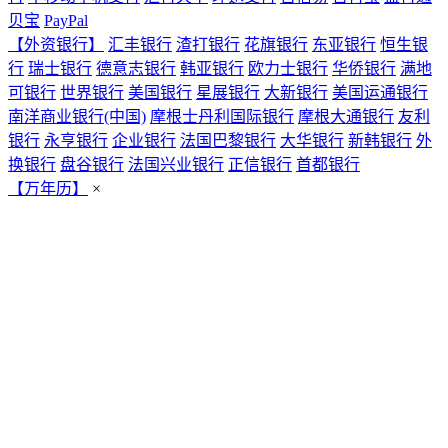
贝宝
PayPal
【外资银行】
汇丰银行
渣打银行
花旗银行
东亚银行
恒生银
行
瑞士银行
德意志银行
韩亚银行
欧力士银行
华侨银行
满地
可银行
世界银行
美国银行
星展银行
大新银行
美国运通银行
南洋商业银行(中国)
摩根士丹利国际银行
摩根大通银行
友利
银行
永亨银行
企业银行
法国巴黎银行
大华银行
新韩银行
外
换银行
盘谷银行
法国兴业银行
正信银行
首都银行
【万年历】
×