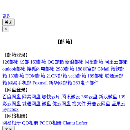
更多
关闭
×
【邮 箱】
【邮箱登录】
126邮箱
亿邮
163邮箱
QQ邮箱
新浪邮箱
阿里邮箱
阿里云邮箱
outlook邮箱
搜狐闪电邮箱
2980邮箱
188财富邮
GMail
微软邮
箱
139邮箱
TOM邮箱
21CN邮箱
yeah邮箱
189邮箱
联通沃邮
箱
网易手机邮
Foxmail
新华网邮箱
263电子邮件
【网盘登录】
百度网盘
网易网盘
够快云库
腾讯微云
360云盘
新浪微盘
139
彩云网盘
城通网盘
微盘
优云网盘
找文件
开普云网盘
坚果云
Syncbox
【网络相册】
网易相册
QQ相册
POCO相册
Clantu
Lofter
关闭