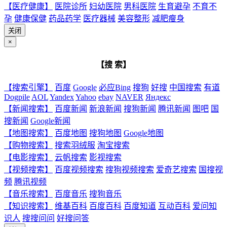
【医疗健康】
医院诊所
妇幼医院
男科医院
生育避孕
不育不
孕
健康保健
药品药学
医疗器械
美容整形
减肥瘦身
关闭
×
【搜 索】
【搜索引擎】
百度
Google
必应Bing
搜狗
好搜
中国搜索
有道
Dogpile
AOL
Yandex
Yahoo
ebay
NAVER
Яндекс
【新闻搜索】
百度新闻
新浪新闻
搜狗新闻
腾讯新闻
图吧
国
搜新闻
Google新闻
【地图搜索】
百度地图
搜狗地图
Google地图
【购物搜索】
搜索羽绒服
淘宝搜索
【电影搜索】
云帆搜索
影视搜索
【视频搜索】
百度视频搜索
搜狗视频搜索
爱奇艺搜索
国搜视
频
腾讯视频
【音乐搜索】
百度音乐
搜狗音乐
【知识搜索】
维基百科
百度百科
百度知道
互动百科
爱问知
识人
搜搜问问
好搜问答