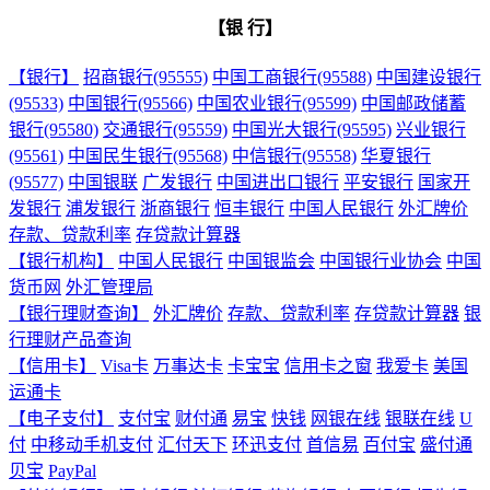
【银 行】
【银行】
招商银行(95555)
中国工商银行(95588)
中国建设银行
(95533)
中国银行(95566)
中国农业银行(95599)
中国邮政储蓄
银行(95580)
交通银行(95559)
中国光大银行(95595)
兴业银行
(95561)
中国民生银行(95568)
中信银行(95558)
华夏银行
(95577)
中国银联
广发银行
中国进出口银行
平安银行
国家开
发银行
浦发银行
浙商银行
恒丰银行
中国人民银行
外汇牌价
存款、贷款利率
存贷款计算器
【银行机构】
中国人民银行
中国银监会
中国银行业协会
中国
货币网
外汇管理局
【银行理财查询】
外汇牌价
存款、贷款利率
存贷款计算器
银
行理财产品查询
【信用卡】
Visa卡
万事达卡
卡宝宝
信用卡之窗
我爱卡
美国
运通卡
【电子支付】
支付宝
财付通
易宝
快钱
网银在线
银联在线
U
付
中移动手机支付
汇付天下
环迅支付
首信易
百付宝
盛付通
贝宝
PayPal