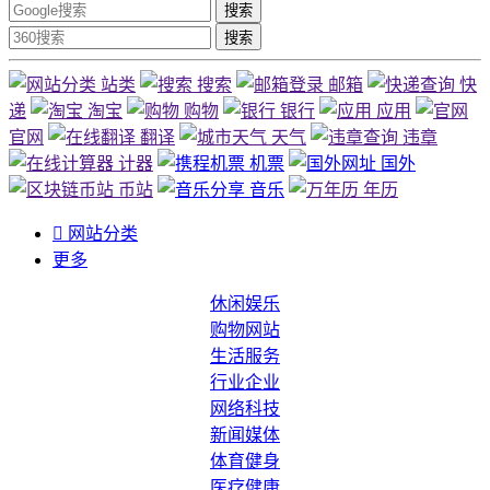
搜索
搜索
站类
搜索
邮箱
快
递
淘宝
购物
银行
应用
官网
翻译
天气
违章
计器
机票
国外
币站
音乐
年历

网站分类
更多
休闲娱乐
购物网站
生活服务
行业企业
网络科技
新闻媒体
体育健身
医疗健康