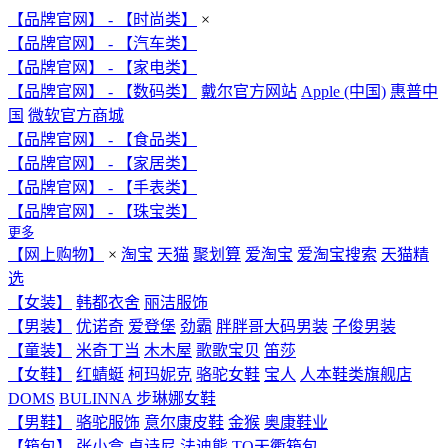
【品牌官网】 - 【时尚类】
×
【品牌官网】 - 【汽车类】
【品牌官网】 - 【家电类】
【品牌官网】 - 【数码类】
戴尔官方网站
Apple (中国)
惠普中
国
微软官方商城
【品牌官网】 - 【食品类】
【品牌官网】 - 【家居类】
【品牌官网】 - 【手表类】
【品牌官网】 - 【珠宝类】
更多
【网上购物】
×
淘宝
天猫
聚划算
爱淘宝
爱淘宝搜索
天猫精
选
【女装】
韩都衣舍
丽洁服饰
【男装】
优诺奇
爱登堡
劲霸
胖胖哥大码男装
子俊男装
【童装】
米奇丁当
木木屋
歌歌宝贝
笛莎
【女鞋】
红蜻蜓
柯玛妮克
骆驼女鞋
宝人
人本鞋类旗舰店
DOMS
BULINNA 步琳娜女鞋
【男鞋】
骆驼服饰
意尔康皮鞋
金猴
奥康鞋业
【箱包】
张小盒
卓诗尼
法迪熊
TQ天衢箱包