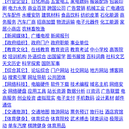
【行业企业】
日化用品
五金电工
家电数码
服装配饰
包装印
刷
电力水务
商业百货
跨国公司
广告营销
机械工业
广电通信
汽车配件
水暖安防
建筑材料
食品饮料
纺织皮革
石化能源
商
务服务
汽车厂商
招商加盟
物流运输
电子元器件
化工能源
家
居小商店
农林畜牧渔
【新闻媒体】
广播电视
新闻报刊
【政府组织】
政府门户
政府职能
事业单位
【教育文化】
在线教育
教育资讯
教育考试
中小学校
高等院
校
培训机构
外语综合
出国留学
图书展馆
百科词典
社科文艺
天文历史
科学探索
国防军事
【综合其它】
论坛综合
门户网站
社交网站
地方网站
博客网
站
搜索引擎
网址导航
公共团体
【网络科技】
电脑硬件
软件下载
技术编程
域名主机
网络安
全
网络硬盘
应用工具
站长资源
数据分析
IT资讯
广告联盟
电
商服务
创业投资
虚拟现实
电子支付
手机数码
设计素材
邮件
通信
【交通旅游】
交通地图
旅游网站
票务预订
旅行社
酒店宾馆
【体育健身】
体育综合
体育院校
武术搏击
球类运动
极限运
动
单车汽摩
棋牌健身
体育用品