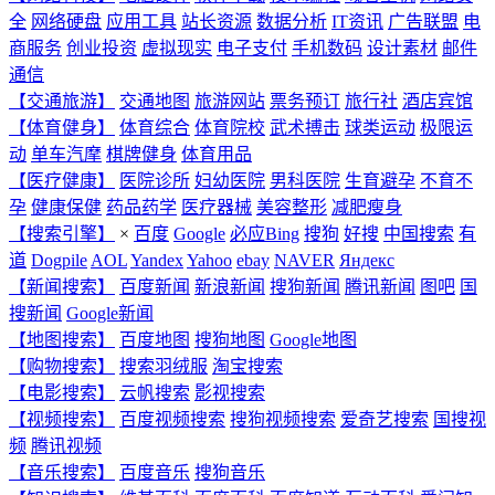
全
网络硬盘
应用工具
站长资源
数据分析
IT资讯
广告联盟
电
商服务
创业投资
虚拟现实
电子支付
手机数码
设计素材
邮件
通信
【交通旅游】
交通地图
旅游网站
票务预订
旅行社
酒店宾馆
【体育健身】
体育综合
体育院校
武术搏击
球类运动
极限运
动
单车汽摩
棋牌健身
体育用品
【医疗健康】
医院诊所
妇幼医院
男科医院
生育避孕
不育不
孕
健康保健
药品药学
医疗器械
美容整形
减肥瘦身
【搜索引擎】
×
百度
Google
必应Bing
搜狗
好搜
中国搜索
有
道
Dogpile
AOL
Yandex
Yahoo
ebay
NAVER
Яндекс
【新闻搜索】
百度新闻
新浪新闻
搜狗新闻
腾讯新闻
图吧
国
搜新闻
Google新闻
【地图搜索】
百度地图
搜狗地图
Google地图
【购物搜索】
搜索羽绒服
淘宝搜索
【电影搜索】
云帆搜索
影视搜索
【视频搜索】
百度视频搜索
搜狗视频搜索
爱奇艺搜索
国搜视
频
腾讯视频
【音乐搜索】
百度音乐
搜狗音乐