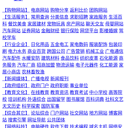
【购物网站】
电商网站
购物分享
返利比价
团购网站
【生活服务】
常用查询
分类信息
求职招聘
家政服务
生活百
科
餐饮美食
家居建材
宠物玩具
房产网站
聊天交友
母婴网站
汽车网站
证券网站
金融财经
银行保险
网贷平台
影楼婚嫁
驾
校学车
【行业企业】
日化用品
五金电工
家电数码
服装配饰
包装印
刷
电力水务
商业百货
跨国公司
广告营销
机械工业
广电通信
汽车配件
水暖安防
建筑材料
食品饮料
纺织皮革
石化能源
商
务服务
汽车厂商
招商加盟
物流运输
电子元器件
化工能源
家
居小商店
农林畜牧渔
【新闻媒体】
广播电视
新闻报刊
【政府组织】
政府门户
政府职能
事业单位
【教育文化】
在线教育
教育资讯
教育考试
中小学校
高等院
校
培训机构
外语综合
出国留学
图书展馆
百科词典
社科文艺
天文历史
科学探索
国防军事
【综合其它】
论坛综合
门户网站
社交网站
地方网站
博客网
站
搜索引擎
网址导航
公共团体
【网络科技】
电脑硬件
软件下载
技术编程
域名主机
网络安