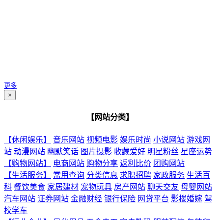
更多
×
【网站分类】
【休闲娱乐】
音乐网站
视频电影
娱乐时尚
小说网站
游戏网
站
动漫网站
幽默笑话
图片摄影
收藏爱好
明星粉丝
星座运势
【购物网站】
电商网站
购物分享
返利比价
团购网站
【生活服务】
常用查询
分类信息
求职招聘
家政服务
生活百
科
餐饮美食
家居建材
宠物玩具
房产网站
聊天交友
母婴网站
汽车网站
证券网站
金融财经
银行保险
网贷平台
影楼婚嫁
驾
校学车