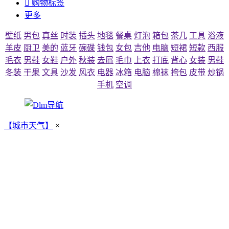

购物标签
更多
壁纸
男包
真丝
时装
插头
地毯
餐桌
灯泡
箱包
茶几
工具
浴液
羊皮
厨卫
美的
蓝牙
碗碟
钱包
女包
吉他
电脑
短裙
短款
西服
毛衣
男鞋
女鞋
户外
秋装
去屑
毛巾
上衣
打底
背心
女装
男鞋
冬装
干果
文具
沙发
风衣
电器
冰箱
电脑
棉袜
挎包
皮带
炒锅
手机
空调
【城市天气】
×