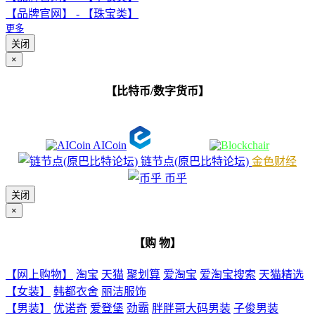
【品牌官网】 - 【珠宝类】
更多
关闭
×
【比特币/数字货币】
AICoin
链节点(原巴比特论坛)
金色财经
币乎
关闭
×
【购 物】
【网上购物】
淘宝
天猫
聚划算
爱淘宝
爱淘宝搜索
天猫精选
【女装】
韩都衣舍
丽洁服饰
【男装】
优诺奇
爱登堡
劲霸
胖胖哥大码男装
子俊男装