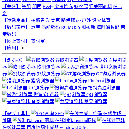
【美容】
瓷肌
羽西
Beely
宝拉珍选
魅丝蔻
汇美丽商城
柏卡
姿
【运动用品】
探路者
凯美克
路伊梵
rax户外
烽火体育
【数码家电】
歌奈
品能数码
ROMOSS
图拉斯
海陆通数码
唐
麦数码
【网上支付】
支付宝
【应用】
×
【浏览器】
谷歌浏览器
百度浏览
器
欧朋浏览器
世界之窗浏览
器
蚂蚁浏览器
GT游戏浏览器
猎豹浏览器
Firefox浏览器
UC浏览器
搜狗高速浏览器
傲游5浏览器
QQ浏览器
夸克浏览器
苹果浏览器
【站长工具】
SEO
在线生成二
维码
在线制作favicon图标
在线计算器
百度地图生成器
windows10ISO