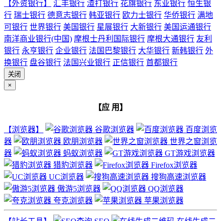
【外资银行】
汇丰银行
渣打银行
花旗银行
东亚银行
恒生银
行
瑞士银行
德意志银行
韩亚银行
欧力士银行
华侨银行
满地
可银行
世界银行
美国银行
星展银行
大新银行
美国运通银行
南洋商业银行(中国)
摩根士丹利国际银行
摩根大通银行
友利
银行
永亨银行
企业银行
法国巴黎银行
大华银行
新韩银行
外
换银行
盘谷银行
法国兴业银行
正信银行
首都银行
关闭
×
【应 用】
【浏览器】
谷歌浏览器
百度浏览
器
欧朋浏览器
世界之窗浏览
器
蚂蚁浏览器
GT游戏浏览器
猎豹浏览器
Firefox浏览器
UC浏览器
搜狗高速浏览器
傲游5浏览器
QQ浏览器
夸克浏览器
苹果浏览器