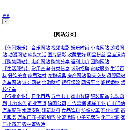
更多
×
【网站分类】
【休闲娱乐】
音乐网站
视频电影
娱乐时尚
小说网站
游戏网
站
动漫网站
幽默笑话
图片摄影
收藏爱好
明星粉丝
星座运势
【购物网站】
电商网站
购物分享
返利比价
团购网站
【生活服务】
常用查询
分类信息
求职招聘
家政服务
生活百
科
餐饮美食
家居建材
宠物玩具
房产网站
聊天交友
母婴网站
汽车网站
证券网站
金融财经
银行保险
网贷平台
影楼婚嫁
驾
校学车
【行业企业】
日化用品
五金电工
家电数码
服装配饰
包装印
刷
电力水务
商业百货
跨国公司
广告营销
机械工业
广电通信
汽车配件
水暖安防
建筑材料
食品饮料
纺织皮革
石化能源
商
务服务
汽车厂商
招商加盟
物流运输
电子元器件
化工能源
家
居小商店
农林畜牧渔