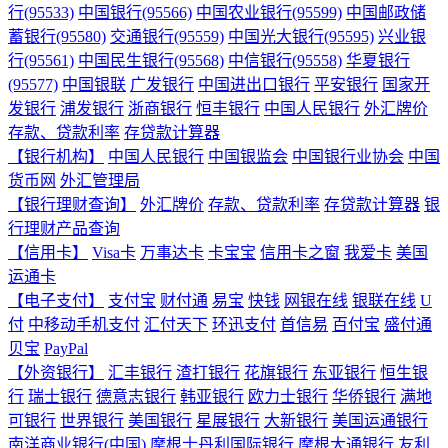
行(95533)
中国银行(95566)
中国农业银行(95599)
中国邮政储
蓄银行(95580)
交通银行(95559)
中国光大银行(95595)
兴业银
行(95561)
中国民生银行(95568)
中信银行(95558)
华夏银行
(95577)
中国银联
广发银行
中国进出口银行
平安银行
国家开
发银行
浦发银行
浙商银行
恒丰银行
中国人民银行
外汇牌价
存款、贷款利率
存贷款计算器
【银行机构】
中国人民银行
中国银监会
中国银行业协会
中国
货币网
外汇管理局
【银行理财查询】
外汇牌价
存款、贷款利率
存贷款计算器
银
行理财产品查询
【信用卡】
Visa卡
万事达卡
卡宝宝
信用卡之窗
我爱卡
美国
运通卡
【电子支付】
支付宝
财付通
易宝
快钱
网银在线
银联在线
U
付
中移动手机支付
汇付天下
环迅支付
首信易
百付宝
盛付通
贝宝
PayPal
【外资银行】
汇丰银行
渣打银行
花旗银行
东亚银行
恒生银
行
瑞士银行
德意志银行
韩亚银行
欧力士银行
华侨银行
满地
可银行
世界银行
美国银行
星展银行
大新银行
美国运通银行
南洋商业银行(中国)
摩根士丹利国际银行
摩根大通银行
友利