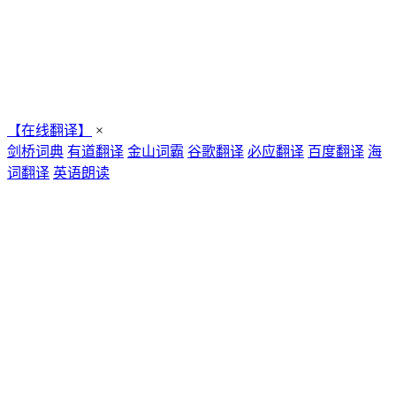
【在线翻译】
×
剑桥词典
有道翻译
金山词霸
谷歌翻译
必应翻译
百度翻译
海
词翻译
英语朗读