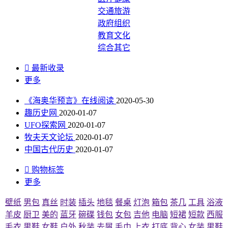
交通旅游
政府组织
教育文化
综合其它

最新收录
更多
《海奥华预言》在线阅读
2020-05-30
趣历史网
2020-01-07
UFO探索网
2020-01-07
牧夫天文论坛
2020-01-07
中国古代历史
2020-01-07

购物标签
更多
壁纸
男包
真丝
时装
插头
地毯
餐桌
灯泡
箱包
茶几
工具
浴液
羊皮
厨卫
美的
蓝牙
碗碟
钱包
女包
吉他
电脑
短裙
短款
西服
毛衣
男鞋
女鞋
户外
秋装
去屑
毛巾
上衣
打底
背心
女装
男鞋