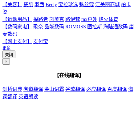
【美容】
瓷肌
羽西
Beely
宝拉珍选
魅丝蔻
汇美丽商城
柏卡
姿
【运动用品】
探路者
凯美克
路伊梵
rax户外
烽火体育
【数码家电】
歌奈
品能数码
ROMOSS
图拉斯
海陆通数码
唐
麦数码
【网上支付】
支付宝
更多
关闭
×
【在线翻译】
剑桥词典
有道翻译
金山词霸
谷歌翻译
必应翻译
百度翻译
海
词翻译
英语朗读