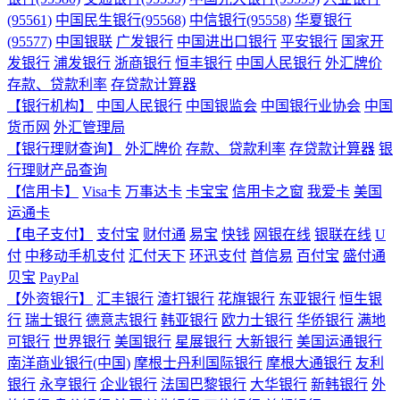
(95561)
中国民生银行(95568)
中信银行(95558)
华夏银行
(95577)
中国银联
广发银行
中国进出口银行
平安银行
国家开
发银行
浦发银行
浙商银行
恒丰银行
中国人民银行
外汇牌价
存款、贷款利率
存贷款计算器
【银行机构】
中国人民银行
中国银监会
中国银行业协会
中国
货币网
外汇管理局
【银行理财查询】
外汇牌价
存款、贷款利率
存贷款计算器
银
行理财产品查询
【信用卡】
Visa卡
万事达卡
卡宝宝
信用卡之窗
我爱卡
美国
运通卡
【电子支付】
支付宝
财付通
易宝
快钱
网银在线
银联在线
U
付
中移动手机支付
汇付天下
环迅支付
首信易
百付宝
盛付通
贝宝
PayPal
【外资银行】
汇丰银行
渣打银行
花旗银行
东亚银行
恒生银
行
瑞士银行
德意志银行
韩亚银行
欧力士银行
华侨银行
满地
可银行
世界银行
美国银行
星展银行
大新银行
美国运通银行
南洋商业银行(中国)
摩根士丹利国际银行
摩根大通银行
友利
银行
永亨银行
企业银行
法国巴黎银行
大华银行
新韩银行
外