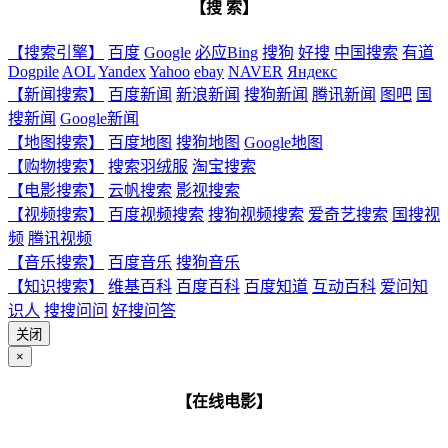
【搜 索】
【搜索引擎】
百度
Google
必应Bing
搜狗
好搜
中国搜索
有道
Dogpile
AOL
Yandex
Yahoo
ebay
NAVER
Яндекс
【新闻搜索】
百度新闻
新浪新闻
搜狗新闻
腾讯新闻
图吧
国
搜新闻
Google新闻
【地图搜索】
百度地图
搜狗地图
Google地图
【购物搜索】
搜索羽绒服
淘宝搜索
【电影搜索】
云帆搜索
影视搜索
【视频搜索】
百度视频搜索
搜狗视频搜索
爱奇艺搜索
国搜视
频
腾讯视频
【音乐搜索】
百度音乐
搜狗音乐
【知识搜索】
维基百科
百度百科
百度知道
互动百科
爱问知
识人
搜搜问问
好搜问答
关闭
×
【在线电影】