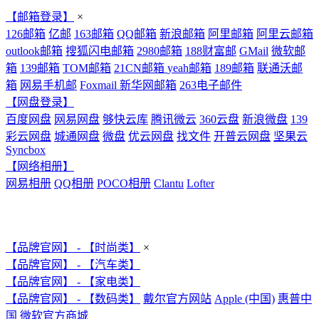
【邮箱登录】
×
126邮箱
亿邮
163邮箱
QQ邮箱
新浪邮箱
阿里邮箱
阿里云邮箱
outlook邮箱
搜狐闪电邮箱
2980邮箱
188财富邮
GMail
微软邮
箱
139邮箱
TOM邮箱
21CN邮箱
yeah邮箱
189邮箱
联通沃邮
箱
网易手机邮
Foxmail
新华网邮箱
263电子邮件
【网盘登录】
百度网盘
网易网盘
够快云库
腾讯微云
360云盘
新浪微盘
139
彩云网盘
城通网盘
微盘
优云网盘
找文件
开普云网盘
坚果云
Syncbox
【网络相册】
网易相册
QQ相册
POCO相册
Clantu
Lofter
【品牌官网】 - 【时尚类】
×
【品牌官网】 - 【汽车类】
【品牌官网】 - 【家电类】
【品牌官网】 - 【数码类】
戴尔官方网站
Apple (中国)
惠普中
国
微软官方商城