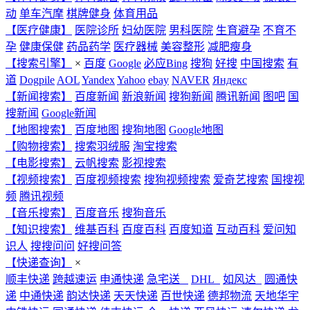
动
单车汽摩
棋牌健身
体育用品
【医疗健康】
医院诊所
妇幼医院
男科医院
生育避孕
不育不
孕
健康保健
药品药学
医疗器械
美容整形
减肥瘦身
【搜索引擎】
×
百度
Google
必应Bing
搜狗
好搜
中国搜索
有
道
Dogpile
AOL
Yandex
Yahoo
ebay
NAVER
Яндекс
【新闻搜索】
百度新闻
新浪新闻
搜狗新闻
腾讯新闻
图吧
国
搜新闻
Google新闻
【地图搜索】
百度地图
搜狗地图
Google地图
【购物搜索】
搜索羽绒服
淘宝搜索
【电影搜索】
云帆搜索
影视搜索
【视频搜索】
百度视频搜索
搜狗视频搜索
爱奇艺搜索
国搜视
频
腾讯视频
【音乐搜索】
百度音乐
搜狗音乐
【知识搜索】
维基百科
百度百科
百度知道
互动百科
爱问知
识人
搜搜问问
好搜问答
【快递查询】
×
顺丰快递
跨越速运
申通快递
急宅送
DHL
如风达
圆通快
递
中通快递
韵达快递
天天快递
百世快递
德邦物流
天地华宇