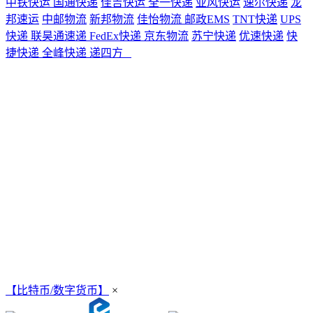
中铁快运
国通快递
佳吉快运
全一快递
亚风快运
速尔快递
龙
邦速运
中邮物流
新邦物流
佳怡物流
邮政EMS
TNT快递
UPS
快递
联昊通速递
FedEx快递
京东物流
苏宁快递
优速快递
快
捷快递
全峰快递
递四方
【比特币/数字货币】
×