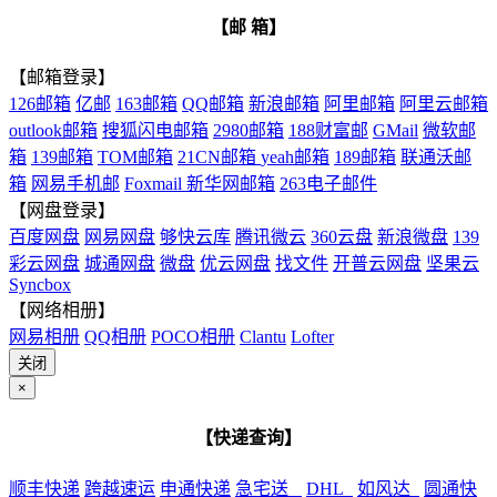
【邮 箱】
【邮箱登录】
126邮箱
亿邮
163邮箱
QQ邮箱
新浪邮箱
阿里邮箱
阿里云邮箱
outlook邮箱
搜狐闪电邮箱
2980邮箱
188财富邮
GMail
微软邮
箱
139邮箱
TOM邮箱
21CN邮箱
yeah邮箱
189邮箱
联通沃邮
箱
网易手机邮
Foxmail
新华网邮箱
263电子邮件
【网盘登录】
百度网盘
网易网盘
够快云库
腾讯微云
360云盘
新浪微盘
139
彩云网盘
城通网盘
微盘
优云网盘
找文件
开普云网盘
坚果云
Syncbox
【网络相册】
网易相册
QQ相册
POCO相册
Clantu
Lofter
关闭
×
【快递查询】
顺丰快递
跨越速运
申通快递
急宅送
DHL
如风达
圆通快