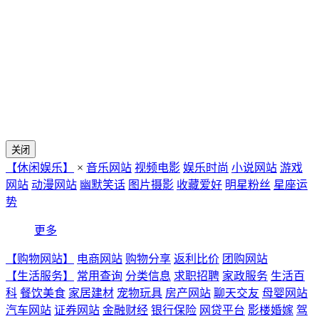
关闭
【休闲娱乐】
×
音乐网站
视频电影
娱乐时尚
小说网站
游戏
网站
动漫网站
幽默笑话
图片摄影
收藏爱好
明星粉丝
星座运
势
更多
【购物网站】
电商网站
购物分享
返利比价
团购网站
【生活服务】
常用查询
分类信息
求职招聘
家政服务
生活百
科
餐饮美食
家居建材
宠物玩具
房产网站
聊天交友
母婴网站
汽车网站
证券网站
金融财经
银行保险
网贷平台
影楼婚嫁
驾