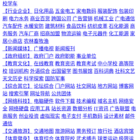
校学车
【行业企业】
日化用品
五金电工
家电数码
服装配饰
包装印
刷
电力水务
商业百货
跨国公司
广告营销
机械工业
广电通信
汽车配件
水暖安防
建筑材料
食品饮料
纺织皮革
石化能源
商
务服务
汽车厂商
招商加盟
物流运输
电子元器件
化工能源
家
居小商店
农林畜牧渔
【新闻媒体】
广播电视
新闻报刊
【政府组织】
政府门户
政府职能
事业单位
【教育文化】
在线教育
教育资讯
教育考试
中小学校
高等院
校
培训机构
外语综合
出国留学
图书展馆
百科词典
社科文艺
天文历史
科学探索
国防军事
【综合其它】
论坛综合
门户网站
社交网站
地方网站
博客网
站
搜索引擎
网址导航
公共团体
【网络科技】
电脑硬件
软件下载
技术编程
域名主机
网络安
全
网络硬盘
应用工具
站长资源
数据分析
IT资讯
广告联盟
电
商服务
创业投资
虚拟现实
电子支付
手机数码
设计素材
邮件
通信
【交通旅游】
交通地图
旅游网站
票务预订
旅行社
酒店宾馆
【体育健身】
体育综合
体育院校
武术搏击
球类运动
极限运