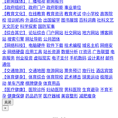
【新闻媒体】
广播电视
新闻报刊
【政府组织】
政府门户
政府职能
事业单位
【教育文化】
在线教育
教育资讯
教育考试
中小学校
高等院
校
培训机构
外语综合
出国留学
图书展馆
百科词典
社科文艺
天文历史
科学探索
国防军事
【综合其它】
论坛综合
门户网站
社交网站
地方网站
博客网
站
搜索引擎
网址导航
公共团体
【网络科技】
电脑硬件
软件下载
技术编程
域名主机
网络安
全
网络硬盘
应用工具
站长资源
数据分析
IT资讯
广告联盟
电
商服务
创业投资
虚拟现实
电子支付
手机数码
设计素材
邮件
通信
【交通旅游】
交通地图
旅游网站
票务预订
旅行社
酒店宾馆
【体育健身】
体育综合
体育院校
武术搏击
球类运动
极限运
动
单车汽摩
棋牌健身
体育用品
【医疗健康】
医院诊所
妇幼医院
男科医院
生育避孕
不育不
孕
健康保健
药品药学
医疗器械
美容整形
减肥瘦身
关闭
×