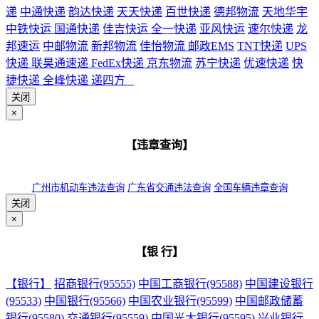
递
中通快递
韵达快递
天天快递
百世快递
德邦物流
天地华宇
中铁快运
国通快递
佳吉快运
全一快递
亚风快运
速尔快递
龙
邦速运
中邮物流
新邦物流
佳怡物流
邮政EMS
TNT快递
UPS
快递
联昊通速递
FedEx快递
京东物流
苏宁快递
优速快递
快
捷快递
全峰快递
递四方
关闭
×
【违章查询】
广州市机动车违法查询
广东省交通违法查询
全国车辆违章查询
关闭
×
【银 行】
【银行】
招商银行(95555)
中国工商银行(95588)
中国建设银行
(95533)
中国银行(95566)
中国农业银行(95599)
中国邮政储蓄
银行(95580)
交通银行(95559)
中国光大银行(95595)
兴业银行