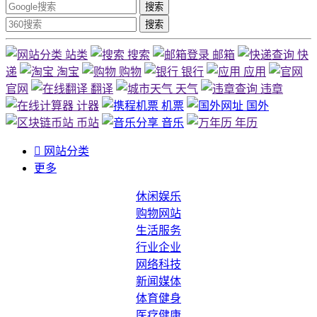
搜索
搜索
站类
搜索
邮箱
快
递
淘宝
购物
银行
应用
官网
翻译
天气
违章
计器
机票
国外
币站
音乐
年历

网站分类
更多
休闲娱乐
购物网站
生活服务
行业企业
网络科技
新闻媒体
体育健身
医疗健康