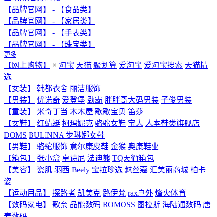
【品牌官网】 - 【食品类】
【品牌官网】 - 【家居类】
【品牌官网】 - 【手表类】
【品牌官网】 - 【珠宝类】
更多
【网上购物】
×
淘宝
天猫
聚划算
爱淘宝
爱淘宝搜索
天猫精
选
【女装】
韩都衣舍
丽洁服饰
【男装】
优诺奇
爱登堡
劲霸
胖胖哥大码男装
子俊男装
【童装】
米奇丁当
木木屋
歌歌宝贝
笛莎
【女鞋】
红蜻蜓
柯玛妮克
骆驼女鞋
宝人
人本鞋类旗舰店
DOMS
BULINNA 步琳娜女鞋
【男鞋】
骆驼服饰
意尔康皮鞋
金猴
奥康鞋业
【箱包】
张小盒
卓诗尼
法迪熊
TQ天衢箱包
【美容】
瓷肌
羽西
Beely
宝拉珍选
魅丝蔻
汇美丽商城
柏卡
姿
【运动用品】
探路者
凯美克
路伊梵
rax户外
烽火体育
【数码家电】
歌奈
品能数码
ROMOSS
图拉斯
海陆通数码
唐
麦数码