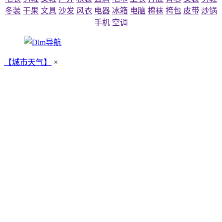
冬装
干果
文具
沙发
风衣
电器
冰箱
电脑
棉袜
挎包
皮带
炒锅
手机
空调
【城市天气】
×