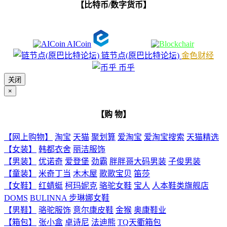
【比特币/数字货币】
AICoin
链节点(原巴比特论坛)
金色财经
币乎
关闭
×
【购 物】
【网上购物】
淘宝
天猫
聚划算
爱淘宝
爱淘宝搜索
天猫精选
【女装】
韩都衣舍
丽洁服饰
【男装】
优诺奇
爱登堡
劲霸
胖胖哥大码男装
子俊男装
【童装】
米奇丁当
木木屋
歌歌宝贝
笛莎
【女鞋】
红蜻蜓
柯玛妮克
骆驼女鞋
宝人
人本鞋类旗舰店
DOMS
BULINNA 步琳娜女鞋
【男鞋】
骆驼服饰
意尔康皮鞋
金猴
奥康鞋业
【箱包】
张小盒
卓诗尼
法迪熊
TQ天衢箱包