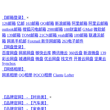
【邮箱登录】
×
126邮箱
亿邮
163邮箱
QQ邮箱
新浪邮箱
阿里邮箱
阿里云邮箱
outlook邮箱
搜狐闪电邮箱
2980邮箱
188财富邮
GMail
微软邮
箱
139邮箱
TOM邮箱
21CN邮箱
yeah邮箱
189邮箱
联通沃邮
箱
网易手机邮
Foxmail
新华网邮箱
263电子邮件
【网盘登录】
百度网盘
网易网盘
够快云库
腾讯微云
360云盘
新浪微盘
139
彩云网盘
城通网盘
微盘
优云网盘
找文件
开普云网盘
坚果云
Syncbox
【网络相册】
网易相册
QQ相册
POCO相册
Clantu
Lofter
【品牌官网】 - 【时尚类】
×
【品牌官网】 - 【汽车类】
【品牌官网】 - 【家电类】