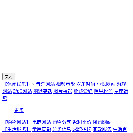
关闭
【休闲娱乐】
×
音乐网站
视频电影
娱乐时尚
小说网站
游戏
网站
动漫网站
幽默笑话
图片摄影
收藏爱好
明星粉丝
星座运
势
更多
【购物网站】
电商网站
购物分享
返利比价
团购网站
【生活服务】
常用查询
分类信息
求职招聘
家政服务
生活百