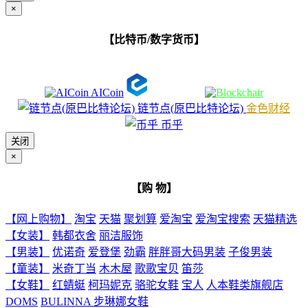
×
【比特币/数字货币】
AICoin
链节点(原巴比特论坛)
金色财经
币乎
关闭
×
【购 物】
【网上购物】
淘宝
天猫
聚划算
爱淘宝
爱淘宝搜索
天猫精选
【女装】
韩都衣舍
丽洁服饰
【男装】
优诺奇
爱登堡
劲霸
胖胖哥大码男装
子俊男装
【童装】
米奇丁当
木木屋
歌歌宝贝
笛莎
【女鞋】
红蜻蜓
柯玛妮克
骆驼女鞋
宝人
人本鞋类旗舰店
DOMS
BULINNA 步琳娜女鞋