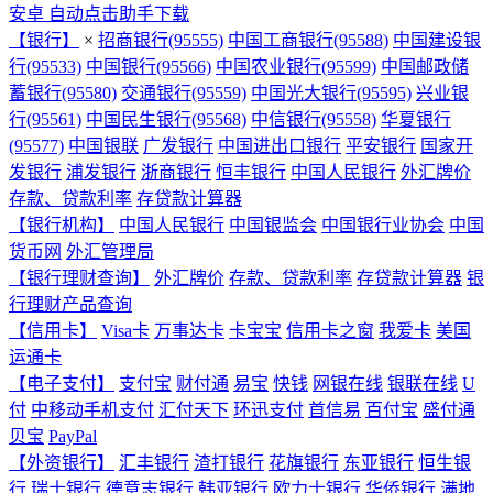
安卓 自动点击助手下载
【银行】
×
招商银行(95555)
中国工商银行(95588)
中国建设银
行(95533)
中国银行(95566)
中国农业银行(95599)
中国邮政储
蓄银行(95580)
交通银行(95559)
中国光大银行(95595)
兴业银
行(95561)
中国民生银行(95568)
中信银行(95558)
华夏银行
(95577)
中国银联
广发银行
中国进出口银行
平安银行
国家开
发银行
浦发银行
浙商银行
恒丰银行
中国人民银行
外汇牌价
存款、贷款利率
存贷款计算器
【银行机构】
中国人民银行
中国银监会
中国银行业协会
中国
货币网
外汇管理局
【银行理财查询】
外汇牌价
存款、贷款利率
存贷款计算器
银
行理财产品查询
【信用卡】
Visa卡
万事达卡
卡宝宝
信用卡之窗
我爱卡
美国
运通卡
【电子支付】
支付宝
财付通
易宝
快钱
网银在线
银联在线
U
付
中移动手机支付
汇付天下
环迅支付
首信易
百付宝
盛付通
贝宝
PayPal
【外资银行】
汇丰银行
渣打银行
花旗银行
东亚银行
恒生银
行
瑞士银行
德意志银行
韩亚银行
欧力士银行
华侨银行
满地