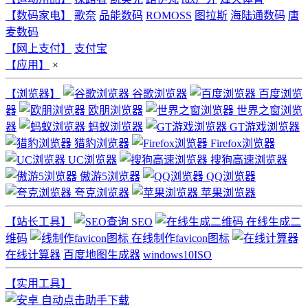
【数码家电】
歌奈
品能数码
ROMOSS
图拉斯
海陆通数码
唐
麦数码
【网上支付】
支付宝
【应用】
×
【浏览器】
谷歌浏览器
百度浏览
器
欧朋浏览器
世界之窗浏览
器
蚂蚁浏览器
GT游戏浏览器
猎豹浏览器
Firefox浏览器
UC浏览器
搜狗高速浏览器
傲游5浏览器
QQ浏览器
夸克浏览器
苹果浏览器
【站长工具】
SEO
在线生成二
维码
在线制作favicon图标
在线计算器
百度地图生成器
windows10ISO
【实用工具】