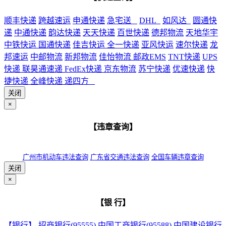
顺丰快递
跨越速运
申通快递
急宅送
DHL
如风达
圆通快
递
中通快递
韵达快递
天天快递
百世快递
德邦物流
天地华宇
中铁快运
国通快递
佳吉快运
全一快递
亚风快运
速尔快递
龙
邦速运
中邮物流
新邦物流
佳怡物流
邮政EMS
TNT快递
UPS
快递
联昊通速递
FedEx快递
京东物流
苏宁快递
优速快递
快
捷快递
全峰快递
递四方
关闭
×
【违章查询】
广州市机动车违法查询
广东省交通违法查询
全国车辆违章查询
关闭
×
【银 行】
【银行】
招商银行(95555)
中国工商银行(95588)
中国建设银行