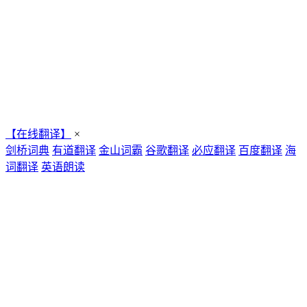
【在线翻译】
×
剑桥词典
有道翻译
金山词霸
谷歌翻译
必应翻译
百度翻译
海
词翻译
英语朗读