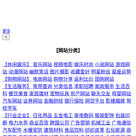
更多
×
【网站分类】
【休闲娱乐】
音乐网站
视频电影
娱乐时尚
小说网站
游戏网
站
动漫网站
幽默笑话
图片摄影
收藏爱好
明星粉丝
星座运势
【购物网站】
电商网站
购物分享
返利比价
团购网站
【生活服务】
常用查询
分类信息
求职招聘
家政服务
生活百
科
餐饮美食
家居建材
宠物玩具
房产网站
聊天交友
母婴网站
汽车网站
证券网站
金融财经
银行保险
网贷平台
影楼婚嫁
驾
校学车
【行业企业】
日化用品
五金电工
家电数码
服装配饰
包装印
刷
电力水务
商业百货
跨国公司
广告营销
机械工业
广电通信
汽车配件
水暖安防
建筑材料
食品饮料
纺织皮革
石化能源
商