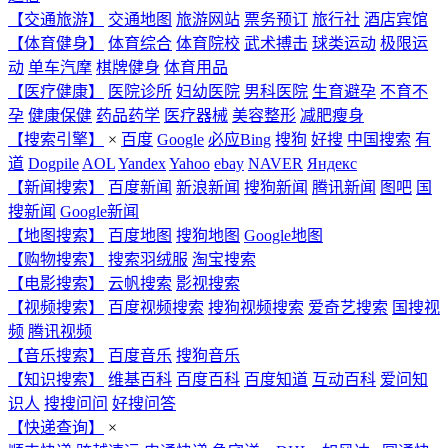
【交通旅游】
交通地图
旅游网站
票务预订
旅行社
酒店宾馆
【体育健身】
体育综合
体育院校
武术搏击
球类运动
极限运
动
单车汽摩
棋牌健身
体育用品
【医疗健康】
医院诊所
妇幼医院
男科医院
生育避孕
不育不
孕
健康保健
药品药学
医疗器械
美容整形
减肥瘦身
【搜索引擎】
×
百度
Google
必应Bing
搜狗
好搜
中国搜索
有
道
Dogpile
AOL
Yandex
Yahoo
ebay
NAVER
Яндекс
【新闻搜索】
百度新闻
新浪新闻
搜狗新闻
腾讯新闻
图吧
国
搜新闻
Google新闻
【地图搜索】
百度地图
搜狗地图
Google地图
【购物搜索】
搜索羽绒服
淘宝搜索
【电影搜索】
云帆搜索
影视搜索
【视频搜索】
百度视频搜索
搜狗视频搜索
爱奇艺搜索
国搜视
频
腾讯视频
【音乐搜索】
百度音乐
搜狗音乐
【知识搜索】
维基百科
百度百科
百度知道
互动百科
爱问知
识人
搜搜问问
好搜问答
【快递查询】
×