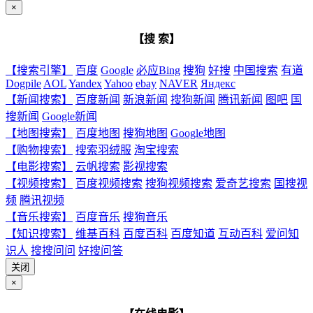
×
【搜 索】
【搜索引擎】
百度
Google
必应Bing
搜狗
好搜
中国搜索
有道
Dogpile
AOL
Yandex
Yahoo
ebay
NAVER
Яндекс
【新闻搜索】
百度新闻
新浪新闻
搜狗新闻
腾讯新闻
图吧
国
搜新闻
Google新闻
【地图搜索】
百度地图
搜狗地图
Google地图
【购物搜索】
搜索羽绒服
淘宝搜索
【电影搜索】
云帆搜索
影视搜索
【视频搜索】
百度视频搜索
搜狗视频搜索
爱奇艺搜索
国搜视
频
腾讯视频
【音乐搜索】
百度音乐
搜狗音乐
【知识搜索】
维基百科
百度百科
百度知道
互动百科
爱问知
识人
搜搜问问
好搜问答
关闭
×