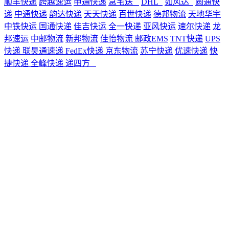
顺丰快递
跨越速运
申通快递
急宅送
DHL
如风达
圆通快
递
中通快递
韵达快递
天天快递
百世快递
德邦物流
天地华宇
中铁快运
国通快递
佳吉快运
全一快递
亚风快运
速尔快递
龙
邦速运
中邮物流
新邦物流
佳怡物流
邮政EMS
TNT快递
UPS
快递
联昊通速递
FedEx快递
京东物流
苏宁快递
优速快递
快
捷快递
全峰快递
递四方