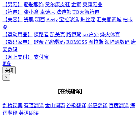
【男鞋】
骆驼服饰
意尔康皮鞋
金猴
奥康鞋业
【箱包】
张小盒
卓诗尼
法迪熊
TQ天衢箱包
【美容】
瓷肌
羽西
Beely
宝拉珍选
魅丝蔻
汇美丽商城
柏卡
姿
【运动用品】
探路者
凯美克
路伊梵
rax户外
烽火体育
【数码家电】
歌奈
品能数码
ROMOSS
图拉斯
海陆通数码
唐
麦数码
【网上支付】
支付宝
更多
关闭
×
【在线翻译】
剑桥词典
有道翻译
金山词霸
谷歌翻译
必应翻译
百度翻译
海
词翻译
英语朗读