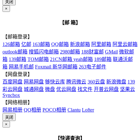
关闭
×
【邮 箱】
【邮箱登录】
126邮箱
亿邮
163邮箱
QQ邮箱
新浪邮箱
阿里邮箱
阿里云邮箱
outlook邮箱
搜狐闪电邮箱
2980邮箱
188财富邮
GMail
微软邮
箱
139邮箱
TOM邮箱
21CN邮箱
yeah邮箱
189邮箱
联通沃邮
箱
网易手机邮
Foxmail
新华网邮箱
263电子邮件
【网盘登录】
百度网盘
网易网盘
够快云库
腾讯微云
360云盘
新浪微盘
139
彩云网盘
城通网盘
微盘
优云网盘
找文件
开普云网盘
坚果云
Syncbox
【网络相册】
网易相册
QQ相册
POCO相册
Clantu
Lofter
关闭
×
【快递查询】