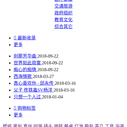
交通旅游
政府组织
教育文化
综合其它

最新收录
更多
刹那芳华曲
2018-09-22
世界如此寂寞
2018-09-22
痴心的痴情
2018-09-22
西海情歌
2018-03-27
真心喜欢你 - 邱永传
2018-03-16
父子 佟铁鑫SV杨洋
2018-03-16
只想一个人过
2018-01-04

购物标签
更多
壁纸
男包
真丝
时装
插头
地毯
餐桌
灯泡
箱包
茶几
工具
浴液