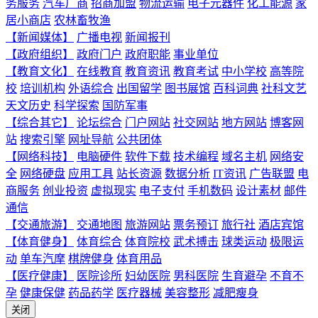
务服务
汽车厂商
招商加盟
物流运输
电子元器件
化工能源
家
居小商店
农林畜牧渔
【新闻媒体】
广播电视
新闻报刊
【政府组织】
政府门户
政府职能
事业单位
【教育文化】
在线教育
教育资讯
教育考试
中小学校
高等院
校
培训机构
外语综合
出国留学
图书展馆
百科词典
社科文艺
天文历史
科学探索
国防军事
【综合其它】
论坛综合
门户网站
社交网站
地方网站
博客网
站
搜索引擎
网址导航
公共团体
【网络科技】
电脑硬件
软件下载
技术编程
域名主机
网络安
全
网络硬盘
应用工具
站长资源
数据分析
IT资讯
广告联盟
电
商服务
创业投资
虚拟现实
电子支付
手机数码
设计素材
邮件
通信
【交通旅游】
交通地图
旅游网站
票务预订
旅行社
酒店宾馆
【体育健身】
体育综合
体育院校
武术搏击
球类运动
极限运
动
单车汽摩
棋牌健身
体育用品
【医疗健康】
医院诊所
妇幼医院
男科医院
生育避孕
不育不
孕
健康保健
药品药学
医疗器械
美容整形
减肥瘦身
关闭