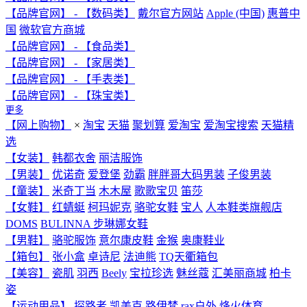
【品牌官网】 - 【数码类】
戴尔官方网站
Apple (中国)
惠普中
国
微软官方商城
【品牌官网】 - 【食品类】
【品牌官网】 - 【家居类】
【品牌官网】 - 【手表类】
【品牌官网】 - 【珠宝类】
更多
【网上购物】
×
淘宝
天猫
聚划算
爱淘宝
爱淘宝搜索
天猫精
选
【女装】
韩都衣舍
丽洁服饰
【男装】
优诺奇
爱登堡
劲霸
胖胖哥大码男装
子俊男装
【童装】
米奇丁当
木木屋
歌歌宝贝
笛莎
【女鞋】
红蜻蜓
柯玛妮克
骆驼女鞋
宝人
人本鞋类旗舰店
DOMS
BULINNA 步琳娜女鞋
【男鞋】
骆驼服饰
意尔康皮鞋
金猴
奥康鞋业
【箱包】
张小盒
卓诗尼
法迪熊
TQ天衢箱包
【美容】
瓷肌
羽西
Beely
宝拉珍选
魅丝蔻
汇美丽商城
柏卡
姿
【运动用品】
探路者
凯美克
路伊梵
rax户外
烽火体育