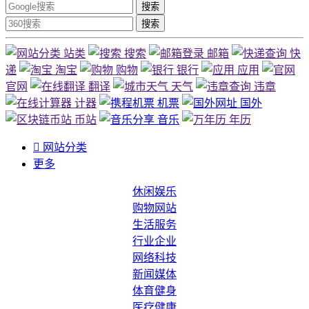
搜索
搜索
站类
搜索
邮箱
快
递
淘宝
购物
银行
应用
官网
翻译
天气
违章
计器
机票
国外
币站
音乐
年历

网站分类
更多
休闲娱乐
购物网站
生活服务
行业企业
网络科技
新闻媒体
体育健身
医疗健康