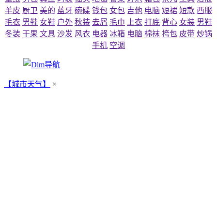
羊皮
厨卫
美的
蓝牙
碗碟
钱包
女包
吉他
电脑
短裙
短款
西服
毛衣
男鞋
女鞋
户外
秋装
去屑
毛巾
上衣
打底
背心
女装
男鞋
冬装
干果
文具
沙发
风衣
电器
冰箱
电脑
棉袜
挎包
皮带
炒锅
手机
空调
【城市天气】
×