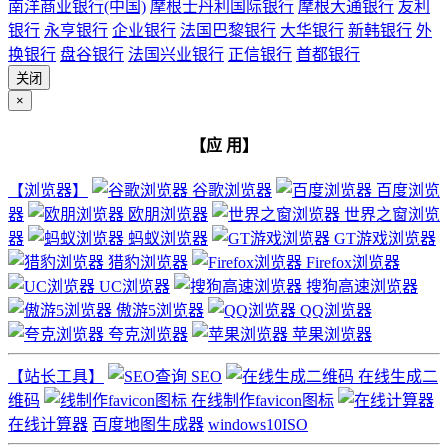
南洋商业银行(中国)
摩根士丹利国际银行
摩根大通银行
友利
银行
永亨银行
企业银行
法国巴黎银行
大华银行
新韩银行
外
换银行
盘谷银行
法国兴业银行
正信银行
首都银行
关闭
×
【应 用】
【浏览器】
谷歌浏览器
百度浏览
器
欧朋浏览器
世界之窗浏览
器
蚂蚁浏览器
GT游戏浏览器
猎豹浏览器
Firefox浏览器
UC浏览器
搜狗高速浏览器
傲游5浏览器
QQ浏览器
夸克浏览器
苹果浏览器
【站长工具】
SEO
在线生成二
维码
在线制作favicon图标
在线计算器
百度地图生成器
windows10ISO