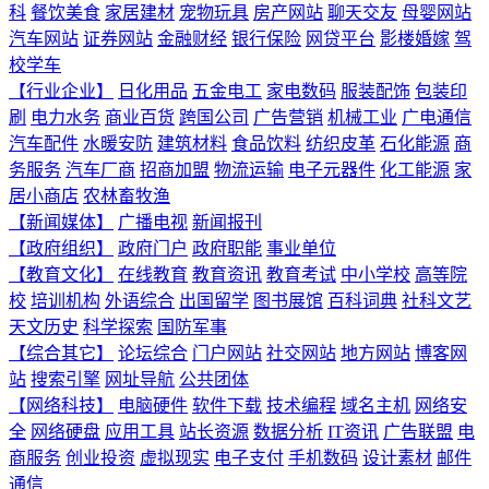
科
餐饮美食
家居建材
宠物玩具
房产网站
聊天交友
母婴网站
汽车网站
证券网站
金融财经
银行保险
网贷平台
影楼婚嫁
驾
校学车
【行业企业】
日化用品
五金电工
家电数码
服装配饰
包装印
刷
电力水务
商业百货
跨国公司
广告营销
机械工业
广电通信
汽车配件
水暖安防
建筑材料
食品饮料
纺织皮革
石化能源
商
务服务
汽车厂商
招商加盟
物流运输
电子元器件
化工能源
家
居小商店
农林畜牧渔
【新闻媒体】
广播电视
新闻报刊
【政府组织】
政府门户
政府职能
事业单位
【教育文化】
在线教育
教育资讯
教育考试
中小学校
高等院
校
培训机构
外语综合
出国留学
图书展馆
百科词典
社科文艺
天文历史
科学探索
国防军事
【综合其它】
论坛综合
门户网站
社交网站
地方网站
博客网
站
搜索引擎
网址导航
公共团体
【网络科技】
电脑硬件
软件下载
技术编程
域名主机
网络安
全
网络硬盘
应用工具
站长资源
数据分析
IT资讯
广告联盟
电
商服务
创业投资
虚拟现实
电子支付
手机数码
设计素材
邮件
通信