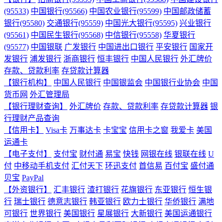
(95533)
中国银行(95566)
中国农业银行(95599)
中国邮政储蓄
银行(95580)
交通银行(95559)
中国光大银行(95595)
兴业银行
(95561)
中国民生银行(95568)
中信银行(95558)
华夏银行
(95577)
中国银联
广发银行
中国进出口银行
平安银行
国家开
发银行
浦发银行
浙商银行
恒丰银行
中国人民银行
外汇牌价
存款、贷款利率
存贷款计算器
【银行机构】
中国人民银行
中国银监会
中国银行业协会
中国
货币网
外汇管理局
【银行理财查询】
外汇牌价
存款、贷款利率
存贷款计算器
银
行理财产品查询
【信用卡】
Visa卡
万事达卡
卡宝宝
信用卡之窗
我爱卡
美国
运通卡
【电子支付】
支付宝
财付通
易宝
快钱
网银在线
银联在线
U
付
中移动手机支付
汇付天下
环迅支付
首信易
百付宝
盛付通
贝宝
PayPal
【外资银行】
汇丰银行
渣打银行
花旗银行
东亚银行
恒生银
行
瑞士银行
德意志银行
韩亚银行
欧力士银行
华侨银行
满地
可银行
世界银行
美国银行
星展银行
大新银行
美国运通银行